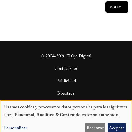
© 2004-2026 El Ojo Digital
Contáctenos
Publicidad
Nosotros
Términos y condiciones
Usamos cookies y procesamos datos personales para los siguientes
Uso
fines:
Funcional, Analítica & Contenido externo embebido
.
de
datos
Personalizar
Rechazar
Aceptar