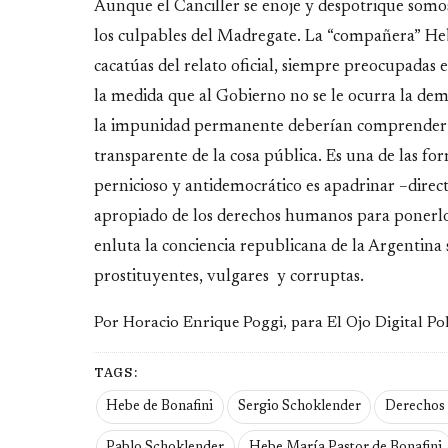
Aunque el Canciller se enoje y despotrique somos
los culpables del Madregate. La “compañera” Hebe
cacatúas del relato oficial, siempre preocupadas e
la medida que al Gobierno no se le ocurra la dem
la impunidad permanente deberían comprender q
transparente de la cosa pública. Es una de las fo
pernicioso y antidemocrático es apadrinar –direc
apropiado de los derechos humanos para ponerlos a
enluta la conciencia republicana de la Argentina 
prostituyentes, vulgares y corruptas.
Por Horacio Enrique Poggi, para El Ojo Digital Pol
TAGS:
Hebe de Bonafini
Sergio Schoklender
Derechos
Pablo Schoklender
Hebe María Pastor de Bonafini