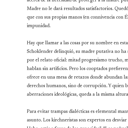
acerca de la necesidad de proteger a la madre puta
Madre no le dará resultados satisfactorios. Qued
que con sus propias manos (en connivencia con É
impunidad.
Hay que llamar a las cosas por su nombre en esta
Schoklender delinquió, su madre putativa no ha s
por el relato oficial: mitad progresismo trucho, 
hablan sin artificios. Pero los cooptados prefieren 
ofrece en una mesa de retazos donde abundan las
derechos humanos, sino de corrupción. Y quien bu
aberraciones ideológicas, queda a la misma altura 
Para evitar trampas dialécticas es elemental man
asunto. Los kirchneristas son expertos en desviar l