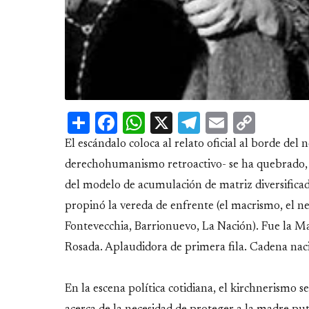
Share
Facebook
WhatsApp
X
Telegram
Email
Copy
Link
El escándalo coloca al relato oficial al borde de
derechohumanismo retroactivo- se ha quebrado, d
del modelo de acumulación de matriz diversificad
propinó la vereda de enfrente (el macrismo, el n
Fontevecchia, Barrionuevo, La Nación). Fue la Ma
Rosada. Aplaudidora de primera fila. Cadena naci
En la escena política cotidiana, el kirchnerismo s