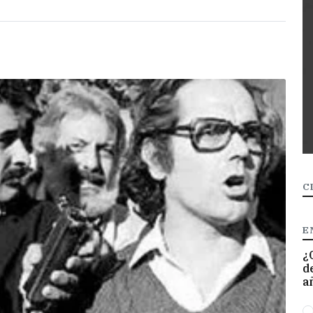
C
E
¿
d
a
O