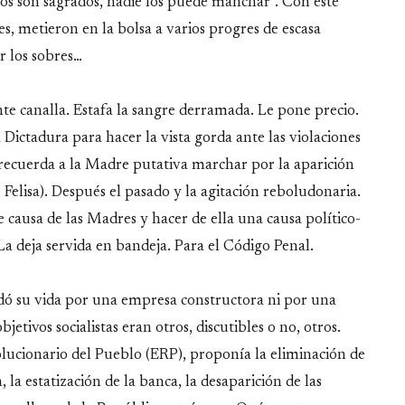
los son sagrados, nadie los puede manchar”. Con este
, metieron en la bolsa a varios progres de escasa
r los sobres…
e canalla. Estafa la sangre derramada. Le pone precio.
Dictadura para hacer la vista gorda ante las violaciones
recuerda a la Madre putativa marchar por la aparición
Felisa). Después el pasado y la agitación reboludonaria.
 causa de las Madres y hacer de ella una causa político-
 La deja servida en bandeja. Para el Código Penal.
dó su vida por una empresa constructora ni por una
etivos socialistas eran otros, discutibles o no, otros.
ucionario del Pueblo (ERP), proponía la eliminación de
la estatización de la banca, la desaparición de las