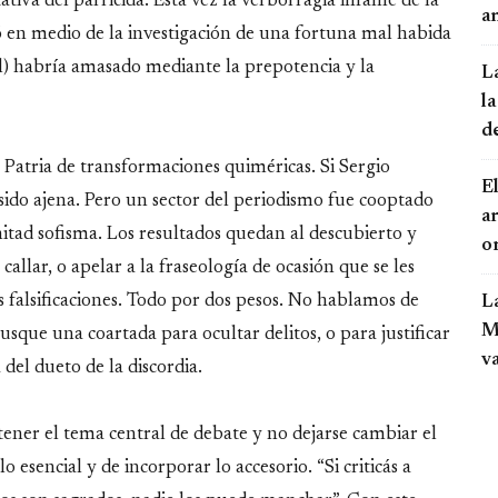
tiva del parricida. Esta vez la verborragia infame de la
an
ó en medio de la investigación de una fortuna mal habida
l) habría amasado mediante la prepotencia y la
L
la
d
 Patria de transformaciones quiméricas. Si Sergio
El
ido ajena. Pero un sector del periodismo fue cooptado
a
mitad sofisma. Los resultados quedan al descubierto y
o
callar, o apelar a la fraseología de ocasión que se les
 falsificaciones. Todo por dos pesos. No hablamos de
L
Mo
sque una coartada para ocultar delitos, o para justificar
v
del dueto de la discordia.
tener el tema central de debate y no dejarse cambiar el
o esencial y de incorporar lo accesorio. “Si criticás a