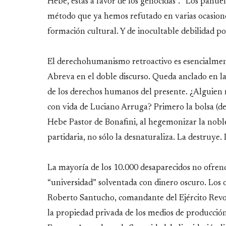
Hebe, estás a favor de los genocidas”. “Los pañue
método que ya hemos refutado en varias ocasiones
formación cultural. Y de inocultable debilidad po
El derechohumanismo retroactivo es esencialment
Abreva en el doble discurso. Queda anclado en la 
de los derechos humanos del presente. ¿Alguien 
con vida de Luciano Arruga? Primero la bolsa (de 
Hebe Pastor de Bonafini, al hegemonizar la noble
partidaria, no sólo la desnaturaliza. La destruye.
La mayoría de los 10.000 desaparecidos no ofren
“universidad” solventada con dinero oscuro. Los obj
Roberto Santucho, comandante del Ejército Revol
la propiedad privada de los medios de producción, 