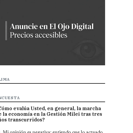
LIMA
NCUESTA
Cómo evalúa Usted, en general, la marcha
e la economía en la Gestión Milei tras tres
ños transcurridos?
pciones
Mi opinión es negativa; entiendo que lo actuado