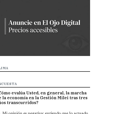
LIMA
NCUESTA
Cómo evalúa Usted, en general, la marcha
e la economía en la Gestión Milei tras tres
ños transcurridos?
pciones
Mi opinión es negativa; entiendo que lo actuado