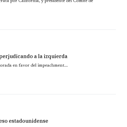
ata por California, y presidente del Comité de
erjudicando a la izquierda
orada en favor del impeachment...
eso estadounidense