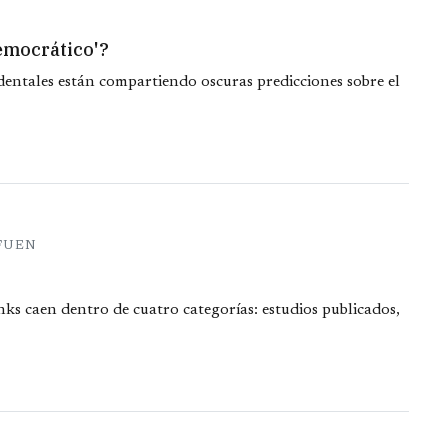
democrático'?
entales están compartiendo oscuras predicciones sobre el
AFUEN
nks caen dentro de cuatro categorías: estudios publicados,