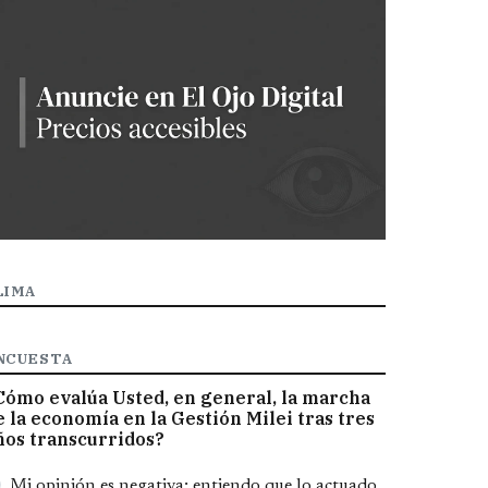
LIMA
NCUESTA
Cómo evalúa Usted, en general, la marcha
e la economía en la Gestión Milei tras tres
ños transcurridos?
pciones
Mi opinión es negativa; entiendo que lo actuado