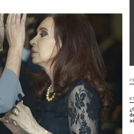
C
E
¿
d
a
O