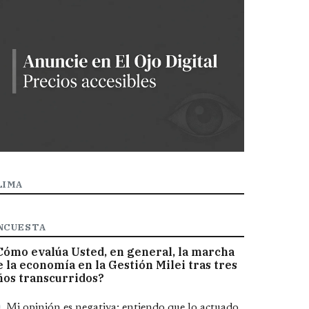
LIMA
NCUESTA
Cómo evalúa Usted, en general, la marcha
e la economía en la Gestión Milei tras tres
ños transcurridos?
pciones
Mi opinión es negativa; entiendo que lo actuado