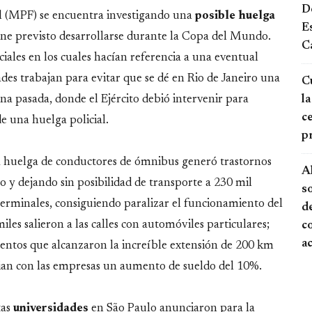
De
al (MPF) se encuentra investigando una
posible huelga
E
iene previsto desarrollarse durante la Copa del Mundo.
Ca
ciales en los cuales hacían referencia a una eventual
des trabajan para evitar que se dé en Rio de Janeiro una
Cu
la
ana pasada, donde el Ejército debió intervenir para
ce
de una huelga policial.
p
a huelga de conductores de ómnibus generó trastornos
A
o y dejando sin posibilidad de transporte a 230 mil
s
terminales, consiguiendo paralizar el funcionamiento del
de
iles salieron a las calles con automóviles particulares;
c
a
ientos que alcanzaron la increíble extensión de 200 km
ocian con las empresas un aumento de sueldo del 10%.
tas
universidades
en São Paulo anunciaron para la