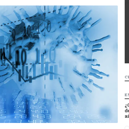
C
E
¿
d
a
O