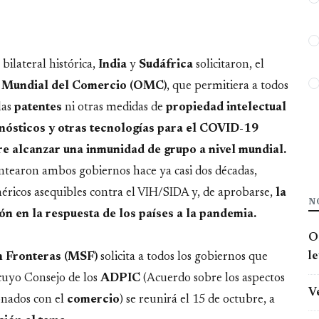
bilateral histórica,
India
y
Sudáfrica
solicitaron, el
 Mundial del Comercio (OMC)
, que permitiera a todos
las
patentes
ni otras medidas de
propiedad intelectual
nósticos y otras tecnologías para el COVID-19
re alcanzar una inmunidad de grupo a nivel mundial.
antearon ambos gobiernos hace ya casi dos décadas,
icos asequibles contra el VIH/SIDA y, de aprobarse,
la
N
n en la respuesta de los países a la pandemia.
O
l
n Fronteras (MSF)
solicita a todos los gobiernos que
 cuyo Consejo de los
ADPIC
(Acuerdo sobre los aspectos
V
onados con el
comercio
) se reunirá el 15 de octubre, a