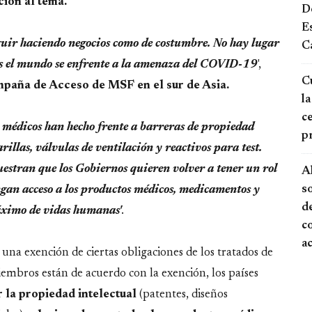
ción al tema.
De
E
ir haciendo negocios como de costumbre. No hay lugar
Ca
ras el mundo se enfrente a la amenaza del COVID-19
',
Cu
mpaña de Acceso de MSF en el sur de Asia.
la
ce
 médicos han hecho frente a barreras de propiedad
p
illas, válvulas de ventilación y reactivos para test.
estran que los Gobiernos quieren volver a tener un rol
A
s
ngan acceso a los productos médicos, medicamentos y
de
áximo de vidas humanas'
.
c
a
na exención de ciertas obligaciones de los tratados de
iembros están de acuerdo con la exención, los países
 la propiedad intelectual
(patentes, diseños