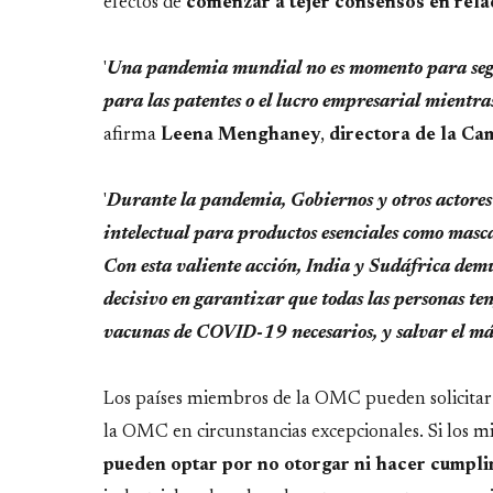
efectos de
comenzar a tejer consensos en rela
'
Una pandemia mundial no es momento para segu
para las patentes o el lucro empresarial mient
afirma
Leena Menghaney
,
directora de la Ca
'
Durante la pandemia, Gobiernos y otros actores
intelectual para productos esenciales como mascar
Con esta valiente acción, India y Sudáfrica demu
decisivo en garantizar que todas las personas te
vacunas de COVID-19 necesarios, y salvar el m
Los países miembros de la OMC pueden solicitar u
la OMC en circunstancias excepcionales. Si los m
pueden optar por no otorgar ni hacer cumplir