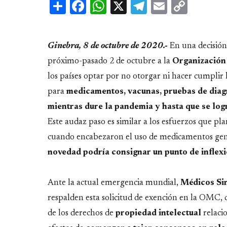
Share
Facebook
WhatsApp
X
Telegram
Email
Copy
Link
Ginebra, 8 de octubre de 2020.-
En una decisión 
próximo-pasado 2 de octubre a la
Organización
los países optar por no otorgar ni hacer cumplir 
para
medicamentos, vacunas, pruebas de diag
mientras dure la pandemia y hasta que se log
Este audaz paso es similar a los esfuerzos que pl
cuando encabezaron el uso de medicamentos genér
novedad podría consignar un punto de inflexió
Ante la actual emergencia mundial,
Médicos Si
respalden esta solicitud de exención en la OMC,
de los derechos de
propiedad intelectual
relaci