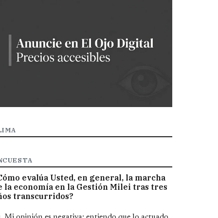
LIMA
NCUESTA
Cómo evalúa Usted, en general, la marcha
e la economía en la Gestión Milei tras tres
ños transcurridos?
pciones
Mi opinión es negativa; entiendo que lo actuado