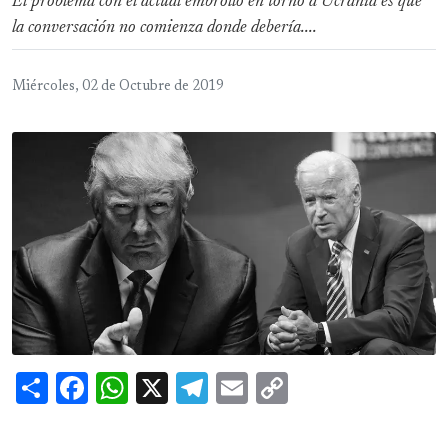
El problema con el actual embrollo en torno a Ucrania es que
la conversación no comienza donde debería....
Miércoles, 02 de Octubre de 2019
Share
Facebook
WhatsApp
X
Telegram
Email
Copy
Link