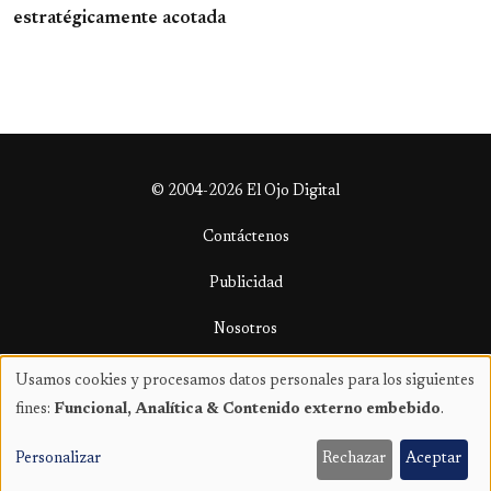
estratégicamente acotada
© 2004-2026 El Ojo Digital
Contáctenos
Publicidad
Nosotros
Términos y condiciones
Usamos cookies y procesamos datos personales para los siguientes
Uso
fines:
Funcional, Analítica & Contenido externo embebido
.
de
datos
Personalizar
Rechazar
Aceptar
personales