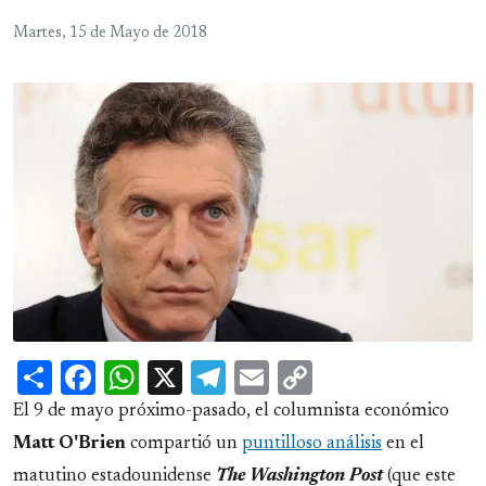
Martes, 15 de Mayo de 2018
Share
Facebook
WhatsApp
X
Telegram
Email
Copy
Link
El 9 de mayo próximo-pasado, el columnista económico
Matt O'Brien
compartió un
puntilloso análisis
en el
matutino estadounidense
The Washington Post
(que este