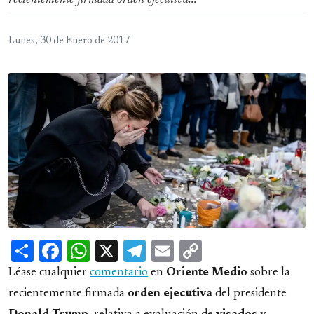
recientemente firmada orden ejecutiva...
Lunes, 30 de Enero de 2017
Share
Facebook
WhatsApp
X
Telegram
Email
Copy
Link
Léase cualquier
comentario
en
Oriente
Medio
sobre la
recientemente firmada
orden
ejecutiva
del presidente