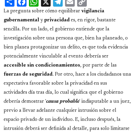
Share
Facebook
WhatsApp
X
Telegram
Email
Copy
Link
La pregunta sobre cómo equilibrar
vigilancia
gubernamental
y
privacidad
es, en rigor, bastante
sencilla. Por un lado, el gobierno entiende que la
investigación sobre una persona que, bien ha planeado, o
bien planea protagonizar un delito, es que toda evidencia
potencialmente vinculable al evento debería ser
accesible
sin
condicionamientos
, por parte de las
fuerzas de seguridad
. Por otro, hace a los ciudadanos una
expectativa favorable sobre la privacidad en sus
actividades día tras día, lo cual significa que el gobierno
debería demostrar '
causa probable
' indisputable a un juez,
previo a llevar adelante cualquier intrusión sobre el
espacio privado de un individuo. E, incluso después, la
intrusión deberá ser definida al detalle, para solo limitarse