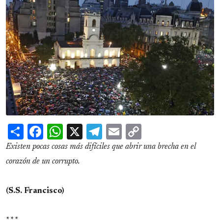
Share
Facebook
WhatsApp
X
Telegram
Email
Copy
Link
Existen pocas cosas más difíciles que abrir una brecha en el
corazón de un corrupto.
(S.S. Francisco)