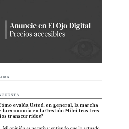
LIMA
NCUESTA
Cómo evalúa Usted, en general, la marcha
e la economía en la Gestión Milei tras tres
ños transcurridos?
pciones
Mi opinión es negativa; entiendo que lo actuado