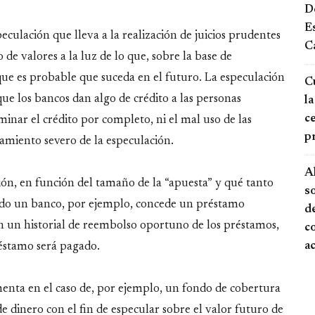
De
E
eculación que lleva a la realización de juicios prudentes
Ca
de valores a la luz de lo que, sobre la base de
 que es probable que suceda en el futuro. La especulación
Cu
ue los bancos dan algo de crédito a las personas
la
ce
inar el crédito por completo, ni el mal uso de las
p
namiento severo de la especulación.
A
n, en función del tamaño de la “apuesta” y qué tanto
s
do un banco, por ejemplo, concede un préstamo
de
n un historial de reembolso oportuno de los préstamos,
c
a
réstamo será pagado.
ementa en el caso de, por ejemplo, un fondo de cobertura
 dinero con el fin de especular sobre el valor futuro de