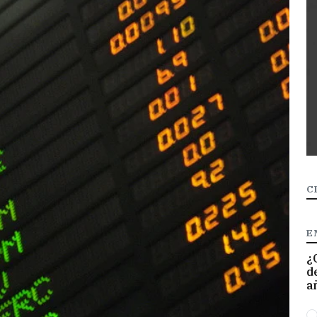
C
E
¿
d
a
O