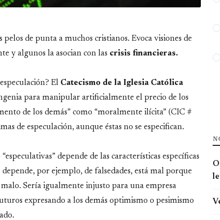
s pelos de punta a muchos cristianos. Evoca visiones de
nte y algunos la asocian con las
crisis financieras.
 especulación? El
Catecismo de la Iglesia Católica
 ingenia para manipular artificialmente el precio de los
imento de los demás” como “moralmente ilícita” (CIC #
imas de especulación, aunque éstas no se especifican.
N
 “especulativas” depende de las características específicas
O
 depende, por ejemplo, de falsedades, está mal porque
l
re malo. Sería igualmente injusto para una empresa
 futuros expresando a los demás optimismo o pesimismo
V
dado.