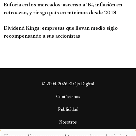
Euforia en los mercados: ascenso a 'B-', inflación en
retroceso, y riesgo país en mínimos desde 2018
Dividend Kings: empresas que llevan medio siglo
recompensando a sus accionistas
© 2004-2026 El Ojo Digital
Contáctenos
Publicidad
Nosotros
Términos y condiciones