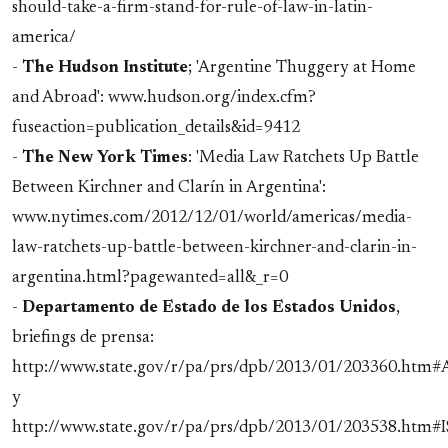
should-take-a-firm-stand-for-rule-of-law-in-latin-
america/
-
The Hudson Institute
; 'Argentine Thuggery at Home
and Abroad': www.hudson.org/index.cfm?
fuseaction=publication_details&id=9412
-
The New York Times
: 'Media Law Ratchets Up Battle
Between Kirchner and Clarín in Argentina':
www.nytimes.com/2012/12/01/world/americas/media-
law-ratchets-up-battle-between-kirchner-and-clarin-in-
argentina.html?pagewanted=all&_r=0
-
Departamento de Estado de los Estados Unidos
,
briefings de prensa:
http://www.state.gov/r/pa/prs/dpb/2013/01/203360.ht
y
http://www.state.gov/r/pa/prs/dpb/2013/01/203538.htm