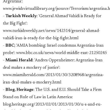
Argentina':
www.jewishvirtuallibrary.org/jsource/Terrorism/argentina.
-
Turkish Weekly
: 'General Ahmad Vahidi is Ready for
the Big Fight':
www.turkishweekly.net/news/142314/general-ahmad-
vahidi-iran-is-ready-for-the-big-fight.html
-
BBC
; 'AMIA bombing: Israel condemns Argentina-Iran
probe': www.bbc.co.uk/news/world-middle-east-21250245
-
Miami Herald
: 'Andres Oppenheimer: Argentina-Iran
deal makes a mockery of justice':
www.miamiherald.com/2013/01/30/3208968/argentina-
iran-deal-makes-a-mockery.html
-
Blog, Heritage
: The U.S. and E.U. Should Take a Firm
Stand on Rule of Law in Latin America:
blog.heritage.org/2013/02/01/2013/01/30/u-s-and-eu-