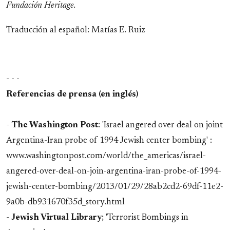
Fundación Heritage.
Traducción al español: Matías E. Ruiz
- - -
Referencias de prensa (en inglés)
-
The Washington Post
: 'Israel angered over deal on joint
Argentina-Iran probe of 1994 Jewish center bombing' :
www.washingtonpost.com/world/the_americas/israel-
angered-over-deal-on-join-argentina-iran-probe-of-1994-
jewish-center-bombing/2013/01/29/28ab2cd2-69df-11e2-
9a0b-db931670f35d_story.html
-
Jewish Virtual Library
; 'Terrorist Bombings in