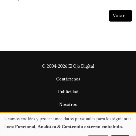
© 2004-2026 El Ojo Digital
Contáctenos
Publicidad
Nosotros
Términos y condiciones
Usamos cookies y procesamos datos personales para los siguientes
Uso
fines:
Funcional, Analítica & Contenido externo embebido
.
de