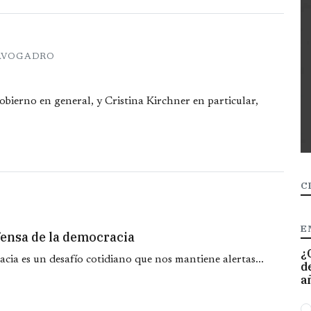
 AVOGADRO
obierno en general, y Cristina Kirchner en particular,
C
E
fensa de la democracia
¿
acia es un desafío cotidiano que nos mantiene alertas...
d
a
O