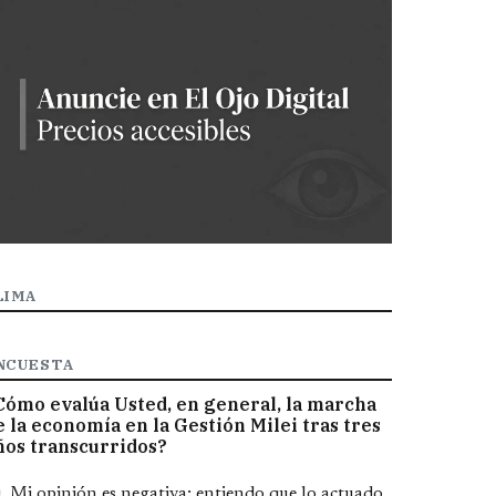
LIMA
NCUESTA
Cómo evalúa Usted, en general, la marcha
e la economía en la Gestión Milei tras tres
ños transcurridos?
pciones
Mi opinión es negativa; entiendo que lo actuado