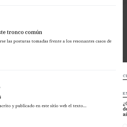
iste tronco común
arse las posturas tomadas frente a los resonantes casos de
C
O
E
s
¿
rito y publicado en este sitio web el texto...
d
a
O