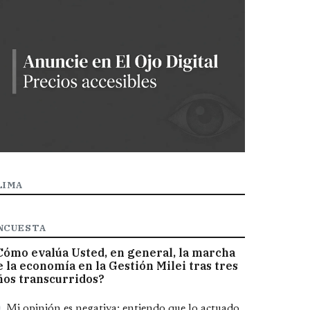
LIMA
NCUESTA
Cómo evalúa Usted, en general, la marcha
e la economía en la Gestión Milei tras tres
ños transcurridos?
pciones
Mi opinión es negativa; entiendo que lo actuado