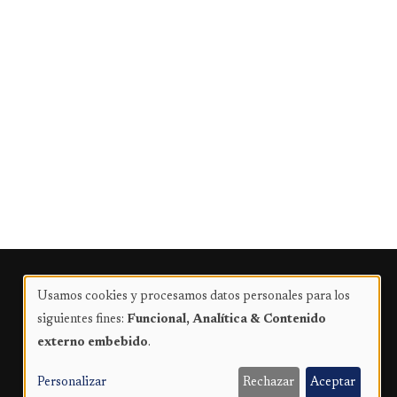
Publicidad
Usamos cookies y procesamos datos personales para los
Uso
siguientes fines:
Funcional, Analítica & Contenido
de
externo embebido
.
datos
personales
Personalizar
Rechazar
Aceptar