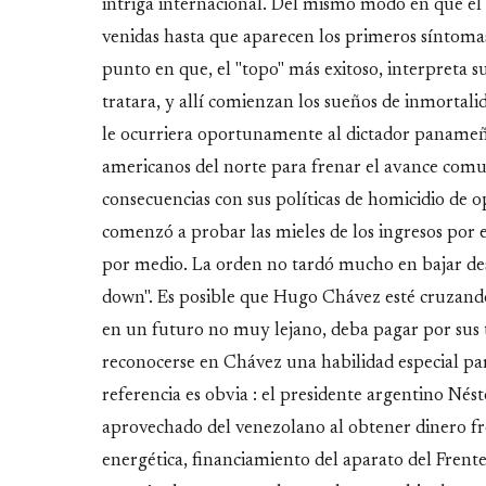
intriga internacional. Del mismo modo en que el
venidas hasta que aparecen los primeros síntomas 
punto en que, el "topo" más exitoso, interpreta s
tratara, y allí comienzan los sueños de inmortalid
le ocurriera oportunamente al dictador panameñ
americanos del norte para frenar el avance comu
consecuencias con sus políticas de homicidio de o
comenzó a probar las mieles de los ingresos por 
por medio. La orden no tardó mucho en bajar desd
down". Es posible que Hugo Chávez esté cruzand
en un futuro no muy lejano, deba pagar por sus 
reconocerse en Chávez una habilidad especial par
referencia es obvia : el presidente argentino Nés
aprovechado del venezolano al obtener dinero fres
energética, financiamiento del aparato del Frente 