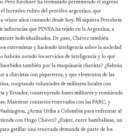
o. Pero Kirchner ha terminado permitiendo el ingreso
n el lucrativo rubro del petróleo argentino, que
 veinte años contando desde hoy. Ni siquiera Petrobrás
de influencias que PDVSA ha tejido en la Argentina, a
ramente individualizados. De paso, Chávez también
pos extremistas y haciendo inteligencia sobre la sociedad
Lo habrán notado los servicios de inteligencia y lo que
 absorbidos también por la maquinaria chavista? ¿Sabrán
une a chavistas con piqueteros, y que elementos de las
ina, cooptando voluntades de militares locales con
ia y Ecuador, construyendo bases militares y remitiendo
cas. Mantiene contactos reservados con las FARC, y
n Washington. ¿Arma Uriba a Colombia para enfrentar al
ntienda con Hugo Chávez? ¿Existe, entre bambalinas, un
 para gatillar una renovada demanda de parte de los