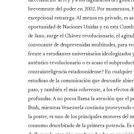
directamente al rey y a los dignatarios del gobie
brevemente del poder en 2002. Por momentos, Hu
excepcional estratega. Al menos en privado, es as
oportunidad de Naciones Unidas y en esta Cumbre
de Jano, surge el Chávez revolucionario, el agitad
convocante de desprevenidas multitudes, para reco
frente a estudiantes universitarios ideologizados
auténtico revolucionario o es acaso el subproducto
contrainteligencia estadounidense? En cualquier
estudioso de la comunicación que desconfíe abiert
paso, y también el más coherente, a los efectos d
profundas. A no pocos llama la atención que el
Bush, mientras Venezuela continúa proveyendo de
la postre, es uno de los principales motores del 
consumo desorbitado de la primera potencia. Es e