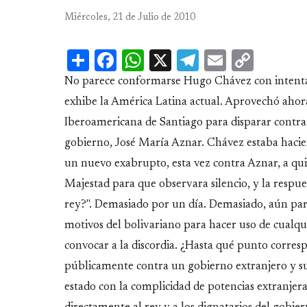
Miércoles, 21 de Julio de 2010
Share
Facebook
WhatsApp
X
Telegram
Email
Copy
Link
No parece conformarse Hugo Chávez con intentar
exhibe la América Latina actual. Aprovechó ahor
Iberoamericana de Santiago para disparar contra 
gobierno, José María Aznar. Chávez estaba hacie
un nuevo exabrupto, esta vez contra Aznar, a quien
Majestad para que observara silencio, y la respue
rey?". Demasiado por un día. Demasiado, aún pa
motivos del bolivariano para hacer uso de cualqu
convocar a la discordia. ¿Hasta qué punto corre
públicamente contra un gobierno extranjero y su
estado con la complicidad de potencias extranjera