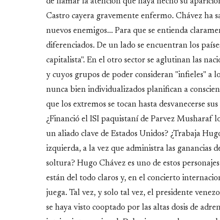
de llamar la atención que haya hecho su aparici
Castro cayera gravemente enfermo. Chávez ha sabi
nuevos enemigos... Para que se entienda clarame
diferenciados. De un lado se encuentran los paíse
capitalista". En el otro sector se aglutinan las 
y cuyos grupos de poder consideran "infieles" a 
nunca bien individualizados planifican a conscie
que los extremos se tocan hasta desvanecerse sus
¿Financió el ISI paquistaní de Parvez Musharaf l
un aliado clave de Estados Unidos? ¿Trabaja Hug
izquierda, a la vez que administra las ganancias 
soltura? Hugo Chávez es uno de estos personajes 
están del todo claros y, en el concierto internac
juega. Tal vez, y solo tal vez, el presidente vene
se haya visto cooptado por las altas dosis de adren