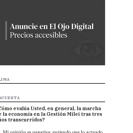
LIMA
NCUESTA
Cómo evalúa Usted, en general, la marcha
e la economía en la Gestión Milei tras tres
ños transcurridos?
pciones
Mi opinión es negativa; entiendo que lo actuado