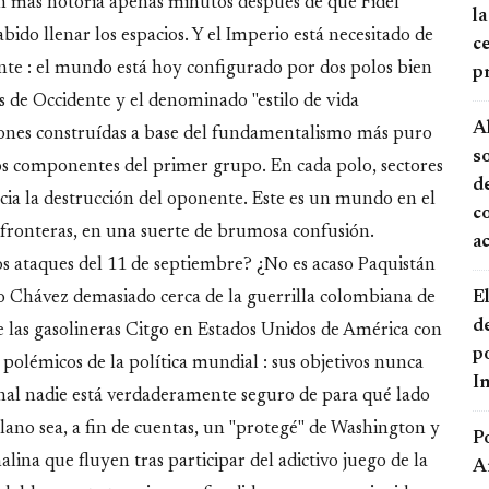
ón más notoria apenas minutos después de que Fidel
la
do llenar los espacios. Y el Imperio está necesitado de
ce
nte : el mundo está hoy configurado por dos polos bien
p
s de Occidente y el denominado "estilo de vida
A
naciones construídas a base del fundamentalismo más puro
s
los componentes del primer grupo. En cada polo, sectores
de
ncia la destrucción del oponente. Este es un mundo en el
c
 fronteras, en una suerte de brumosa confusión.
a
os ataques del 11 de septiembre? ¿No es acaso Paquistán
El
o Chávez demasiado cerca de la guerrilla colombiana de
d
de las gasolineras Citgo en Estados Unidos de América con
po
polémicos de la política mundial : sus objetivos nunca
I
ional nadie está verdaderamente seguro de para qué lado
zolano sea, a fin de cuentas, un "protegé" de Washington y
P
alina que fluyen tras participar del adictivo juego de la
A