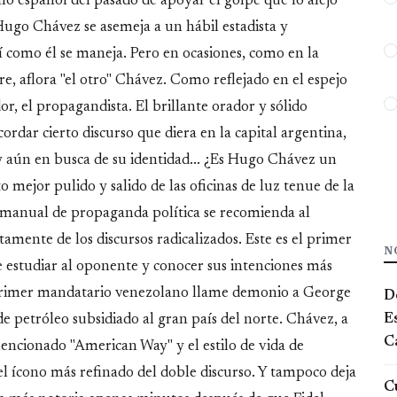
rno español del pasado de apoyar el golpe que lo alejó
go Chávez se asemeja a un hábil estadista y
í como él se maneja. Pero en ocasiones, como en la
, aflora "el otro" Chávez. Como reflejado en el espejo
or, el propagandista. El brillante orador y sólido
rdar cierto discurso que diera en la capital argentina,
 y aún en busca de su identidad... ¿Es Hugo Chávez un
 mejor pulido y salido de las oficinas de luz tenue de la
 manual de propaganda política se recomienda al
amente de los discursos radicalizados. Este es el primer
N
e estudiar al oponente y conocer sus intenciones más
 primer mandatario venezolano llame demonio a George
De
E
 petróleo subsidiado al gran país del norte. Chávez, a
Ca
mencionado "American Way" y el estilo de vida de
l ícono más refinado del doble discurso. Y tampoco deja
Cu