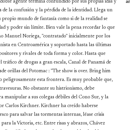
 doble agente termina confundido por sus propias idas y
an
de la confusión y la pérdida de la identidad. Llega un
u propio mundo de fantasía como si de la realidad se
ad y poder sin límite. Bien vale la pena recordar lo que
o Manuel Noriega, "contratado" inicialmente por los
nista en Centroamérica y soportado hasta las últimas
positores y rivales de toda forma y color. Hasta que
el tráfico de drogas a gran escala, Canal de Panamá de
e orillas del Potomac : "The show is over. Bring him
o peligrosamente esta frontera. Es muy probable que,
travesuras. No obstante su histrionismo, debe
a manipular a sus colegas débiles del Cono Sur, y la
tor Carlos Kirchner. Kirchner ha creído haberse
co para salvar las tormentas internas, léase crisis
para la Victoria, etc. Entre risas y abrazos, Chávez