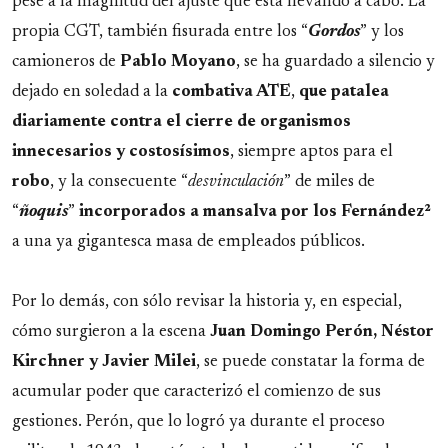
pese a la magnitud del ajuste que está llevando a cabo. La
propia CGT, también fisurada entre los “
Gordos
” y los
camioneros de
Pablo Moyano
, se ha guardado a silencio y
dejado en soledad a la
combativa ATE
,
que patalea
diariamente contra el cierre de organismos
innecesarios y costosísimos
, siempre aptos para el
robo
, y la consecuente “
desvinculación
” de miles de
“
ñoquis
”
incorporados a mansalva por los Fernández²
a una ya gigantesca masa de empleados públicos.
Por lo demás, con sólo revisar la historia y, en especial,
cómo surgieron a la escena
Juan Domingo Perón, Néstor
Kirchner y Javier Milei
, se puede constatar la forma de
acumular poder que caracterizó el comienzo de sus
gestiones. Perón, que lo logró ya durante el proceso