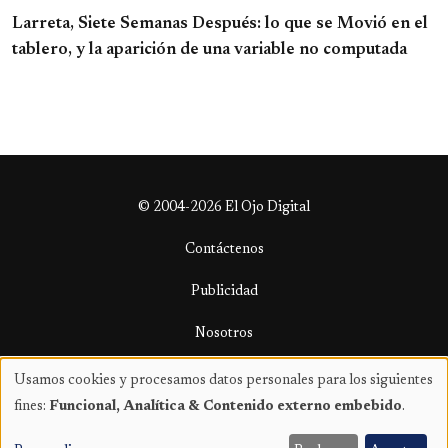
Larreta, Siete Semanas Después: lo que se Movió en el
tablero, y la aparición de una variable no computada
© 2004-2026 El Ojo Digital
Contáctenos
Publicidad
Nosotros
Términos y condiciones
Usamos cookies y procesamos datos personales para los siguientes
Uso
fines:
Funcional, Analítica & Contenido externo embebido
.
de