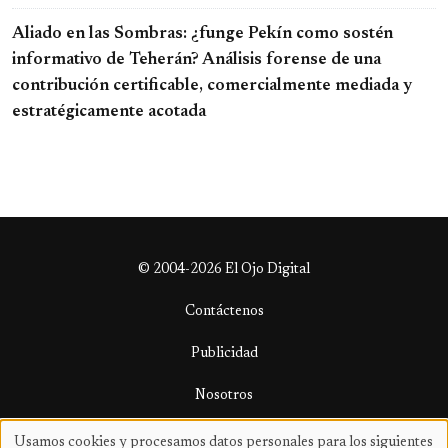
Aliado en las Sombras: ¿funge Pekín como sostén
informativo de Teherán? Análisis forense de una
contribución certificable, comercialmente mediada y
estratégicamente acotada
© 2004-2026 El Ojo Digital
Contáctenos
Publicidad
Nosotros
Términos y condiciones
Usamos cookies y procesamos datos personales para los siguientes