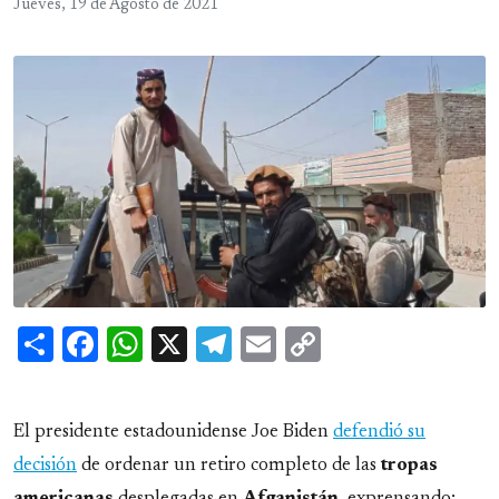
Jueves, 19 de Agosto de 2021
Share
Facebook
WhatsApp
X
Telegram
Email
Copy
Link
El presidente estadounidense Joe Biden
defendió su
decisión
de ordenar un retiro completo de las
tropas
americanas
desplegadas en
Afganistán
, exprensando: