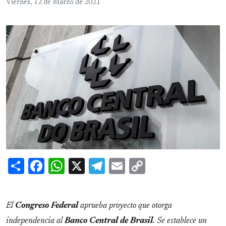
Viernes, 12 de Marzo de 2021
Share
Facebook
WhatsApp
X
Telegram
Email
Copy
Link
El
Congreso
Federal
aprueba proyecto que otorga
independencia al
Banco Central de Brasil
. Se establece un