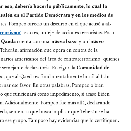
r eso, debería hacerlo públicamente, lo cual lo
rusalén en el Partido Demócrata y en los medios de
es, Pompeo ofreció un discurso en el que acusó a
al-
errorismo'
-esto es, un 'eje' de acciones terroristas. Poco
-Qaeda
cuenta con una '
nueva
base
' y un '
nuevo
n Teherán, afirmación que opera en contra de la
onarios americanos del área de contraterrorismo -quienes
 semejante declaratoria. En rigor, la
Comunidad de
, que al-Qaeda es fundamentalmente hostil al Irán
tornar ese favor. En otras palabras, Pompeo o bien
go que funcionará como impedimento, si acaso Biden
rán. Adicionalmente, Pompeo fue más allá, declarando
aeda, sentencia que busca implicar que Teherán se ha
ra ese grupo. Tampoco hay evidencias que lo certifiquen.