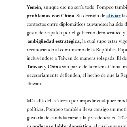
Yemén
, aunque eso no sería todo. Pompeo tambié
problemas
con
China
. Su decisión de
aliviar
las
contactos entre diplomáticos taiwaneses ha sido
gesto de respaldo por el gobierno democrático y 
'
ambigüedad
estratégica
', la cual supo estar vi
reconociendo al comunismo de la República Popu
incluyéndose a Taiwan de manera solapada. El de
Taiwan
y
China
son parte de la misma China, m
necesariamente defienden, el hecho de que la Re
Taiwan.
Más allá del esfuerzo por impedir cualquier modi
políticas, Pompeo también lleva consigo un motiv
gustaría de candidatearse a la presidencia en 202
su
poderoso
lobby
doméstico
, el cual -nuevam