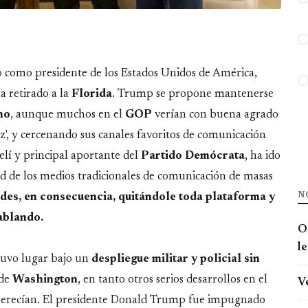
 como presidente de los Estados Unidos de América,
ha retirado a la
Florida
. Trump se propone mantenerse
no
, aunque muchos en el
GOP
verían con buena agrado
', y cercenando sus canales favoritos de comunicación
aelí y principal aportante del
Partido
Demócrata
, ha ido
ad de los medios tradicionales de comunicación de masas
N
des, en consecuencia, quitándole toda plataforma y
ablando.
O
l
 tuvo lugar bajo un
despliegue militar y policial sin
 de
Washington
, en tanto otros serios desarrollos en el
V
 merecían. El presidente Donald Trump fue impugnado