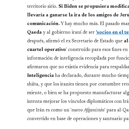
territorio sirio.
Si Biden se propusiera modifica
llevaría a ganarse la ira de los amigos de Je
comunicación.
Y hay mucho más. El pasado mart
Qaeda
y al gobierno iraní de ser
'socios en el t
después, afirmó el ex Secretario de Estado que
al
cuartel operativo
' construído para esos fines e
información de inteligencia recopilada por funci
afirmaron que no existía evidencia para respaldar
Inteligencia
ha declarado, durante mucho tiempo
shiíta, y que los iraníes tienen por costumbre re
miente, o bien se ha propuesto manufacturar al
intenta mejorar los vínculos diplomáticos con I
que Irán es como un '
nuevo Afganistán
' para al-Q
convertido en base de operaciones y santuario pa