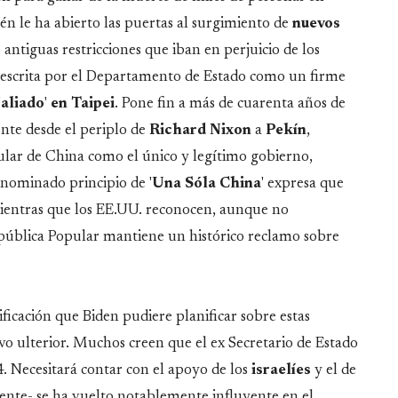
n le ha abierto las puertas al surgimiento de
nuevos
 antiguas restricciones que iban en perjuicio de los
 descrita por el Departamento de Estado como un firme
'
aliado
'
en
Taipei
. Pone fin a más de cuarenta años de
gente desde el periplo de
Richard
Nixon
a
Pekín
,
lar de China como el único y legítimo gobierno,
nominado principio de '
Una Sóla China
' expresa que
ientras que los EE.UU. reconocen, aunque no
pública Popular mantiene un histórico reclamo sobre
ficación que Biden pudiere planificar sobre estas
o ulterior. Muchos creen que el ex Secretario de Estado
4. Necesitará contar con el apoyo de los
israelíes
y el de
ente- se ha vuelto notablemente influyente en el