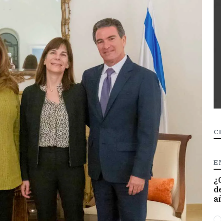
C
E
¿
d
a
O