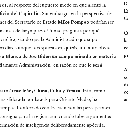
De
res
', al respecto del supuesto modo en que alentó la
E
ficio del Capitolio
. Sin embargo, en la perspectiva de
Ca
ones del Secretario de Estado
Mike
Pompeo
podrían ser
nidenses de largo plazo. Uno se pregunta por qué
Cu
renética, siendo que la Administración que supo
la
ce
s días, aunque la respuesta es, quizás, un tanto obvia.
p
sa Blanca de Joe Biden un campo minado en materia
a flamante Administración -en razón de que le
será
A
s
de
tro áreas:
Irán, China, Cuba y Yemén
. Irán, como
c
cana -liderada por Israel- para Oriente Medio, ha
a
rump se ha aferrado con frecuencia a las percepciones
n consigna para la región, aún cuando tales argumentos
formación de inteligencia deliberadamente apócrifa.