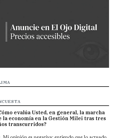
LIMA
NCUESTA
Cómo evalúa Usted, en general, la marcha
e la economía en la Gestión Milei tras tres
ños transcurridos?
pciones
Mi opinión es negativa; entiendo que lo actuado