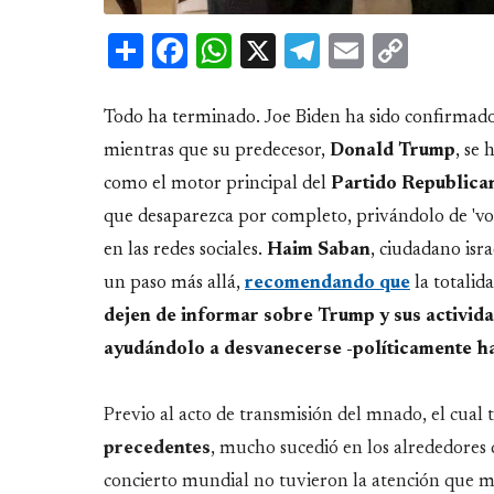
Share
Facebook
WhatsApp
X
Telegram
Email
Copy
Link
Todo ha terminado. Joe Biden ha sido confirmado
mientras que su predecesor,
Donald
Trump
, se 
como el motor principal del
Partido
Republica
que desaparezca por completo, privándolo de 'voz
en las redes sociales.
Haim
Saban
, ciudadano isr
un paso más allá,
recomendando que
la totalid
dejen de informar sobre Trump y sus activida
ayudándolo a desvanecerse -políticamente h
Previo al acto de transmisión del mnado, el cual
precedentes
, mucho sucedió en los alrededores
concierto mundial no tuvieron la atención que