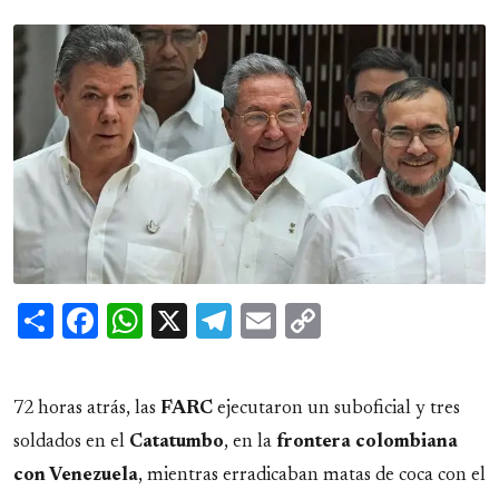
Share
Facebook
WhatsApp
X
Telegram
Email
Copy
Link
72 horas atrás, las
FARC
ejecutaron un suboficial y tres
soldados en el
Catatumbo
, en la
frontera colombiana
con Venezuela
, mientras erradicaban matas de coca con el