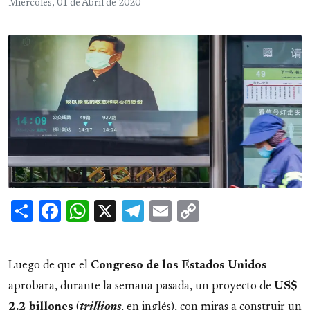
Miércoles, 01 de Abril de 2020
Share
Facebook
WhatsApp
X
Telegram
Email
Copy
Link
Luego de que el
Congreso de los Estados Unidos
aprobara, durante la semana pasada, un proyecto de
US$
2.2 billones
(
trillions
, en inglés), con miras a construir un