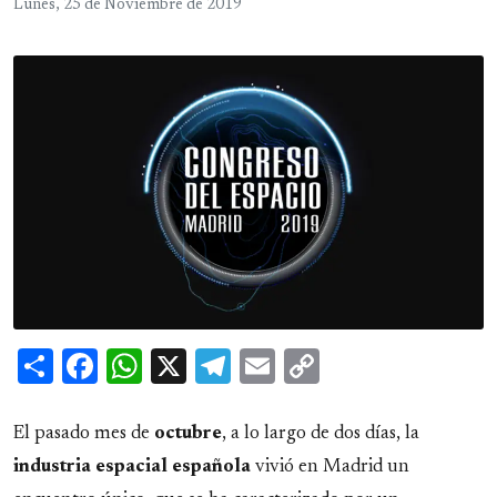
Lunes, 25 de Noviembre de 2019
Share
Facebook
WhatsApp
X
Telegram
Email
Copy
Link
El pasado mes de
octubre
, a lo largo de dos días, la
industria espacial española
vivió en Madrid un