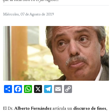
que la incursión en el farragoso...
Miércoles, 07 de Agosto de 2019
Share
Facebook
WhatsApp
X
Telegram
Email
Copy
Link
El Dr.
Alberto Fernández
articula un
discurso
de
fines
,