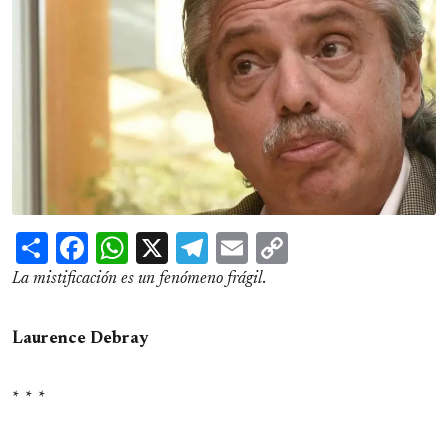
Share
Facebook
WhatsApp
X
Telegram
Email
Copy
Link
La mistificación es un fenómeno frágil
.
Laurence Debray
* * *