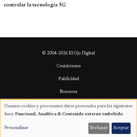
controlar la tecnología 5G
© 2004-2026 El Ojo Digital
Contáctenos
Publicidad
Nosotros
Términos y condiciones
Usamos cookies y procesamos datos personales para los siguientes
Uso
fines:
Funcional, Analítica & Contenido externo embebido
.
de
datos
Personalizar
Rechazar
Aceptar
personales