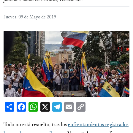
pasada semana en Caracas, Venezuela...
Jueves, 09 de Mayo de 2019
Share
Facebook
WhatsApp
X
Telegram
Email
Copy
Link
Todo no está resuelto, tras los
enfrentamientos registrados