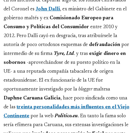
en los intentos de capturar algo de los fondos extraviados
del Coronel es
John
Dalli
, ex ministro del Gabinete en el
gobierno maltés y ex
Comisionado Europeo para
Consumo y Políticas del Consumidor
entre 2010 y
2012. Pero Dalli cayó en desgracia, tras atribuírsele la
autoría de poco ortodoxos esquemas de
defraudación
por
intermedio de su firma
Tyre, Ltd
. y tras
exigir dinero en
sobornos
-aprovechándose de su puesto político en la
UE- a una reputada compañía tabacalera de origen
estadounidense. El ex funcionario de la UE fue
oportunamente investigado por la
blogger
maltesa
Daphne Caruana Galicia
, hace poco sindicada como una
de las
treinta personalidades más influentes en el Viejo
Continente
por la web
Politico.eu
. En tanto la fama solo
sería efímera para Caruana, sus extensas investigaciones le