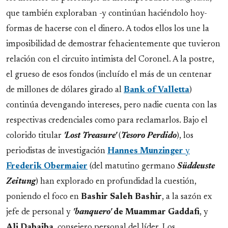
que también exploraban -y continúan haciéndolo hoy-
formas de hacerse con el dinero. A todos ellos los une la
imposibilidad de demostrar fehacientemente que tuvieron
relación con el circuito intimista del Coronel. A la postre,
el grueso de esos fondos (incluído el más de un centenar
de millones de dólares girado al
Bank of Valletta
)
continúa devengando intereses, pero nadie cuenta con las
respectivas credenciales como para reclamarlos. Bajo el
colorido titular
'Lost Treasure'
(
Tesoro Perdido
), los
periodistas de investigación
Hannes
Munzinger
y
Frederik
Obermaier
(del matutino germano
Süddeuste
Zeitung
) han explorado en profundidad la cuestión,
poniendo el foco en
Bashir Saleh Bashir
, a la sazón ex
jefe de personal y
'banquero'
de Muammar Gaddafi
, y
Ali Dabaiba
, consejero personal del líder. Los