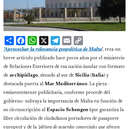
Share
Facebook
WhatsApp
X
Telegram
Email
Copy
Link
'
Aprovechar la relevancia geopolítica de Malta
'
, reza un
breve artículo publicado hace pocos años por el ministerio
de Relaciones Exteriores de esa nación insular con formato
de
archipiélago
, situado al sur de
Sicilia
(
Italia
) y
destacada puerta al
Mar
Mediterráneo
. La pieza -
eminentemente publicitaria, conforme procede del
gobierno- subraya la importancia de Malta en función de
su circunscripción al
Espacio Schengen
(que garantiza la
libre circulación de ciudadanos portadores de pasaporte
europeo) y de la
'plétora de acuerdos comerciales que ofrecen