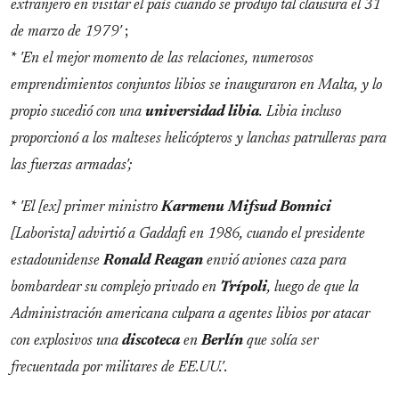
extranjero en visitar el país cuando se produjo tal clausura el 31
de marzo de 1979'
;
*
'En el mejor momento de las relaciones, numerosos
emprendimientos conjuntos libios se inauguraron en Malta, y lo
propio sucedió con una
universidad
libia
. Libia incluso
proporcionó a los malteses helicópteros y lanchas patrulleras para
las fuerzas armadas';
*
'El [ex] primer ministro
Karmenu
Mifsud
Bonnici
[Laborista] advirtió a Gaddafi en 1986, cuando el presidente
estadounidense
Ronald
Reagan
envió aviones caza para
bombardear su complejo privado en
Trípoli
, luego de que la
Administración americana culpara a agentes libios por atacar
con explosivos una
discoteca
en
Berlín
que solía ser
frecuentada por militares de EE.UU.'
.