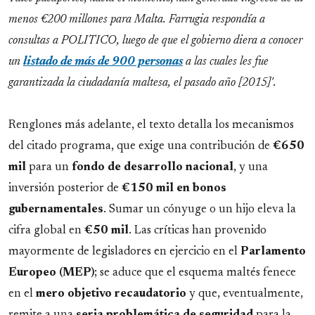
menos €200 millones para Malta. Farrugia respondía a
consultas a POLITICO, luego de que el gobierno diera a conocer
un
listado de más de 900 personas
a las cuales les fue
garantizada la ciudadanía maltesa, el pasado año [2015]'
.
Renglones más adelante, el texto detalla los mecanismos
del citado programa, que exige una contribución de
€650
mil
para un
fondo de desarrollo nacional
, y una
inversión posterior de
€150 mil en bonos
gubernamentales
. Sumar un cónyuge o un hijo eleva la
cifra global en
€50 mil
. Las críticas han provenido
mayormente de legisladores en ejercicio en el
Parlamento
Europeo (MEP)
; se aduce que el esquema maltés fenece
en el
mero objetivo recaudatorio
y que, eventualmente,
remite a una
seria
problemática de seguridad
para la