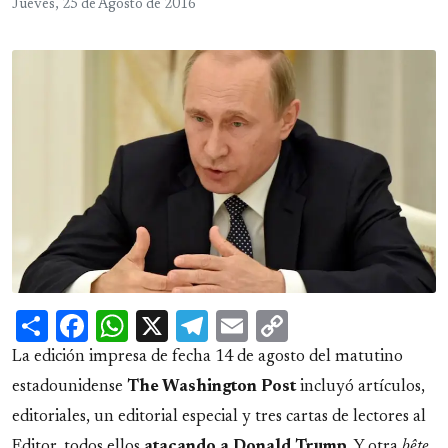
Jueves, 25 de Agosto de 2016
Share
Facebook
WhatsApp
X
Telegram
Email
Copy
Link
La edición impresa de fecha 14 de agosto del matutino
estadounidense
The Washington Post
incluyó artículos,
editoriales, un editorial especial y tres cartas de lectores al
Editor, todos ellos
atacando a Donald Trump
. Y otra
bête