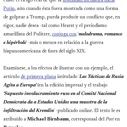
existe el riesgo real de que la
hostilidad mediática hacia
Putin
, aún cuando ésta fuera mostrada como una forma
de golpear a Trump, pueda producir un conflicto que, en
rigor, nadie desea -tal como Hearst y el periodismo
amarillista del Pulitzer,
conjuga con
'
melodrama, romance
e hipérbole
' -más o menos en relación a la guerra
hispanoamericana de fines del siglo XIX.
Examínese, a los efectos de ilustrar con un ejemplo, el
artículo
de primera plana
intitulado '
Las Tácticas de Rusia
Agita a Europa'
(en la edición impresa) y el trabajo
'Supuesto involucramiento ruso en el Comité Nacional
Demócrata da a Estados Unidos una muestra de la
infiltración del Kremlin
' -publicado online. El texto le es
atribuído a
Michael
Birnbaum
, corresponsal del
Post
en