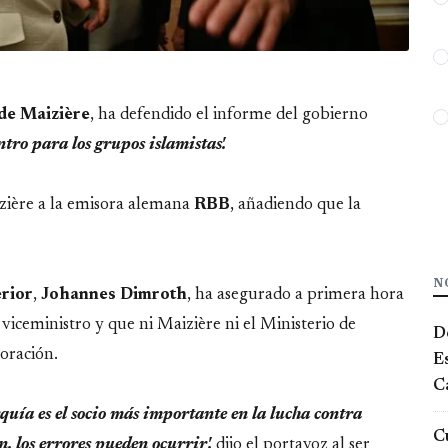
de Maizière
, ha defendido el informe del gobierno
ntro para los grupos islamistas'.
izière a la emisora alemana
RBB
, añadiendo que la
N
erior
,
Johannes
Dimroth
, ha asegurado a primera hora
viceministro y que ni Maizière ni el Ministerio de
De
oración.
E
Ca
uía es el socio más importante en la lucha contra
Cu
, los errores pueden ocurrir',
dijo el portavoz al ser