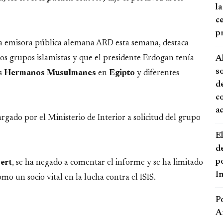
la
ce
p
a emisora pública alemana ARD esta semana, destaca
os grupos islamistas y que el presidente Erdogan tenía
A
s
os
Hermanos
Musulmanes
en
Egipto
y diferentes
de
c
a
gado por el Ministerio de Interior a solicitud del grupo
El
d
po
ert
, se ha negado a comentar el informe y se ha limitado
I
mo un socio vital en la lucha contra el ISIS.
P
A