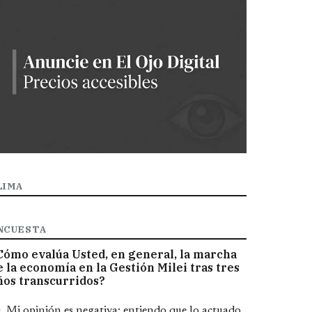
LIMA
NCUESTA
Cómo evalúa Usted, en general, la marcha
e la economía en la Gestión Milei tras tres
ños transcurridos?
pciones
Mi opinión es negativa; entiendo que lo actuado