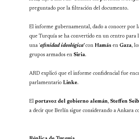
preguntado por la filtración del documento.
El informe gubernamental, dado a conocer por l
que Turquía se ha convertido en un centro para l
una '
afinidad ideológica'
con
Hamás
en
Gaza
, l
grupos armados en
Siria
.
ARD explicó que el informe confidencial fue encar
parlamentario
Linke
.
El
portavoz del gobierno alemán
,
Steffen
Seib
a decir que Berlín sigue considerando a Ankara co
Réplica de Turquía