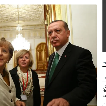
C
E
¿
d
a
O