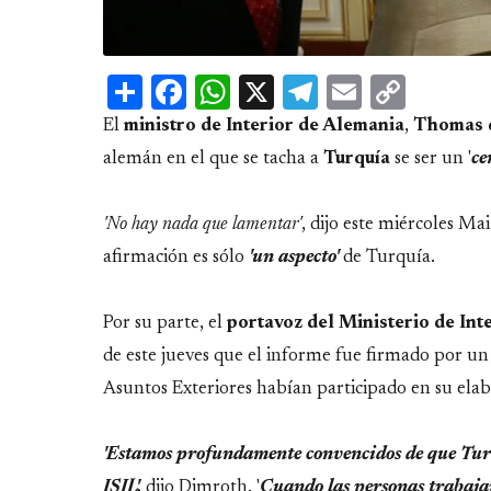
Share
Facebook
WhatsApp
X
Telegram
Email
Copy
Link
El
ministro de Interior de Alemania
,
Thomas 
alemán en el que se tacha a
Turquía
se ser un '
ce
'No hay nada que lamentar'
, dijo este miércoles Ma
afirmación es sólo
'un aspecto'
de Turquía.
Por su parte, el
portavoz del Ministerio de Int
de este jueves que el informe fue firmado por un 
Asuntos Exteriores habían participado en su elab
'Estamos profundamente convencidos de que Turq
ISIL',
dijo Dimroth. '
Cuando las personas trabajan