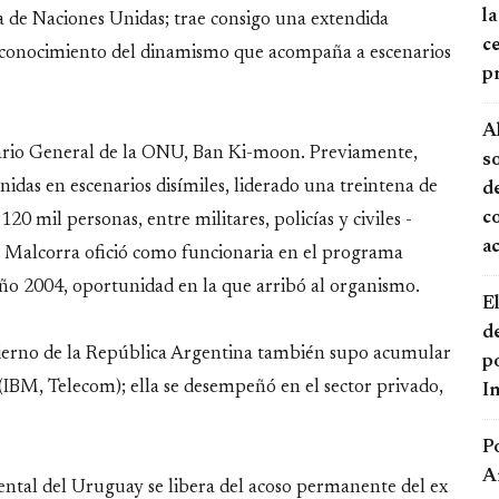
la
de Naciones Unidas; trae consigo una extendida
ce
o conocimiento del dinamismo que acompaña a escenarios
p
A
ario General de la ONU, Ban Ki-moon. Previamente,
s
das en escenarios disímiles, liderado una treintena de
de
c
 mil personas, entre militares, policías y civiles -
a
, Malcorra ofició como funcionaria en el programa
ño 2004, oportunidad en la que arribó al organismo.
El
d
bierno de la República Argentina también supo acumular
po
(IBM, Telecom); ella se desempeñó en el sector privado,
I
P
A
ental del Uruguay se libera del acoso permanente del ex