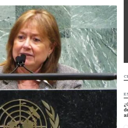
C
E
¿
d
a
O