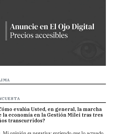
LIMA
NCUESTA
Cómo evalúa Usted, en general, la marcha
e la economía en la Gestión Milei tras tres
ños transcurridos?
pciones
Mi opinión es negativa; entiendo que lo actuado