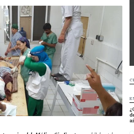
C
E
¿
d
a
O