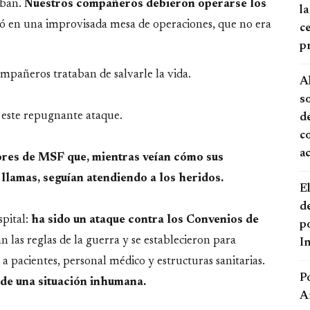
aban.
Nuestros compañeros debieron operarse los
la
ó en una improvisada mesa de operaciones, que no era
ce
p
ompañeros trataban de salvarle la vida.
A
s
 este repugnante ataque.
de
c
a
ores de MSF que, mientras veían cómo sus
llamas, seguían atendiendo a los heridos.
El
d
spital:
ha sido un ataque contra los Convenios de
po
n las reglas de la guerra y se establecieron para
I
o a pacientes, personal médico y estructuras sanitarias.
P
de una situación inhumana.
A