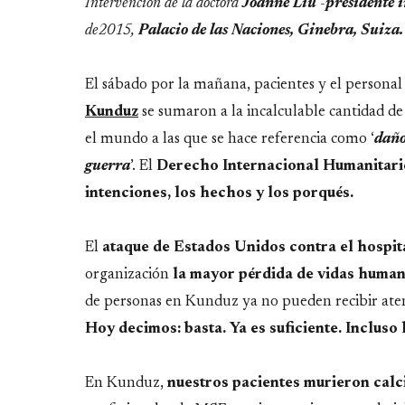
Link
Intervención de la doctora
Joanne Liu
-
presidente 
de2015,
Palacio de las Naciones, Ginebra, Suiza.
El sábado por la mañana, pacientes y el personal
Kunduz
se sumaron a la incalculable cantidad d
el mundo a las que se hace referencia como ‘
daño
guerra
’. El
Derecho Internacional Humanitari
intenciones, los hechos y los porqués.
El
ataque de Estados Unidos contra el hospi
organización
la mayor pérdida de vidas human
de personas en Kunduz ya no pueden recibir ate
Hoy decimos: basta. Ya es suficiente. Incluso 
En Kunduz,
nuestros pacientes murieron calc