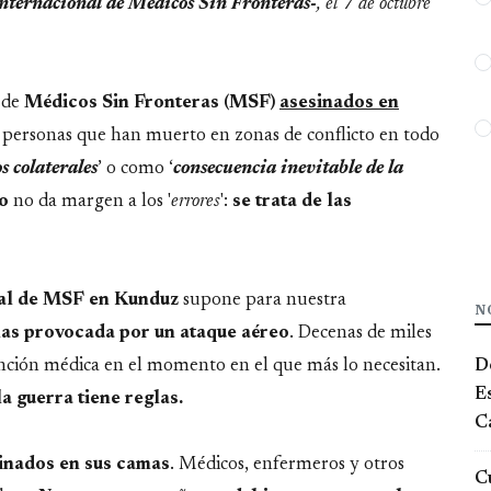
internacional de Médicos Sin Fronteras-
, el 7 de octubre
 de
Médicos Sin Fronteras (MSF)
asesinados en
e personas que han muerto en zonas de conflicto en todo
s colaterales
’ o como ‘
consecuencia inevitable de la
o
no da margen a los '
errores
':
se trata de las
tal de MSF en Kunduz
supone para nuestra
N
as provocada por un ataque aéreo
. Decenas de miles
De
nción médica en el momento en el que más lo necesitan.
E
la guerra tiene reglas.
Ca
inados en sus camas
. Médicos, enfermeros y otros
Cu