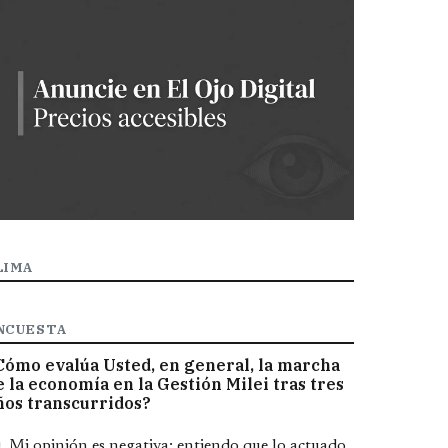
LIMA
NCUESTA
Cómo evalúa Usted, en general, la marcha
e la economía en la Gestión Milei tras tres
ños transcurridos?
pciones
Mi opinión es negativa; entiendo que lo actuado