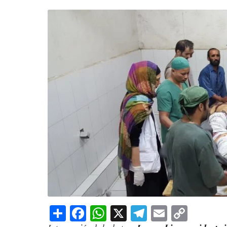
Share
Facebook
WhatsApp
X
Telegram
Email
Copy