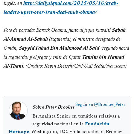
inglés, en
http://dailysignal.com/2015/05/16/arab-
leaders-upset-over-iran-deal-snub-obama/
Foto de portada: Barack Obama, junto al jeque kuwaití
Sabah
Al-Ahmad Al-Sabah
(izquierda), el ministro designado de
Omán,
Sayyid Fahad Bin Mahmood Al Said
(segundo hacia
la izquierda) y el jeque y emir de Qatar
Tamim bin Hamad
Al-Thani
. (Crédito: Kevin Dietsch/CNP/AdMedia/Newscom)
Seguir en
@Brookes_Peter
Sobre Peter Brookes
Es Analista Senior en temáticas relativas a
seguridad nacional en la
Fundación
Heritage
, Washington, D.C. En la actualidad, Brookes