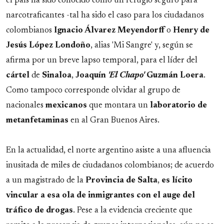
el país ha sido conocido como un refugio seguro para
narcotraficantes -tal ha sido el caso para los ciudadanos
colombianos
Ignacio Álvarez Meyendorff
o
Henry de
Jesús López Londoño
, alias 'Mi Sangre' y, según se
afirma por un breve lapso temporal, para el líder del
cártel
de
Sinaloa
,
Joaquín
'El Chapo'
Guzmán Loera
.
Como tampoco corresponde olvidar al grupo de
nacionales
mexicanos
que montara un
laboratorio de
metanfetaminas
en al Gran Buenos Aires.
En la actualidad, el norte argentino asiste a una afluencia
inusitada de miles de ciudadanos colombianos; de acuerdo
a un magistrado de la
Provincia de Salta
,
es lícito
vincular a esa ola de inmigrantes con el auge del
tráfico de drogas
. Pese a la evidencia creciente que