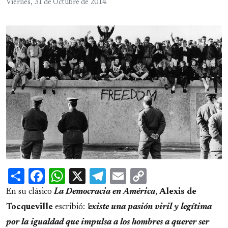
Viernes, 31 de Octubre de 2014
Share
Facebook
WhatsApp
X
Telegram
Email
Copy
Link
En su clásico
La Democracia en América
,
Alexis de
Tocqueville
escribió:
'existe una pasión viril y legítima
por la igualdad que impulsa a los hombres a querer ser