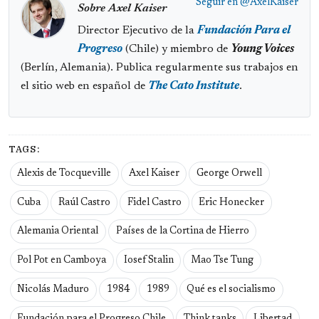
Seguir en
@AxelKaiser
Sobre Axel Kaiser
Director Ejecutivo de la
Fundación Para el
Progreso
(Chile) y miembro de
Young Voices
(Berlín, Alemania). Publica regularmente sus trabajos en
el sitio web en español de
The Cato Institute
.
TAGS:
Alexis de Tocqueville
Axel Kaiser
George Orwell
Cuba
Raúl Castro
Fidel Castro
Eric Honecker
Alemania Oriental
Países de la Cortina de Hierro
Pol Pot en Camboya
Iosef Stalin
Mao Tse Tung
Nicolás Maduro
1984
1989
Qué es el socialismo
Fundación para el Progreso Chile
Think tanks
Libertad