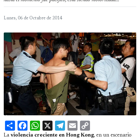
hasta el momento fue pacífico, está siendo motorizada...
Lunes, 06 de Octubre de 2014
Share
Facebook
WhatsApp
X
Telegram
Email
Copy
Link
La
violencia creciente en Hong Kong
, en un escenario