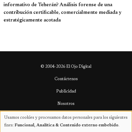
informativo de Teherán? Análisis forense de una
contribución certificable, comercialmente mediada y
estratégicamente acotada
© 2004-2026 El Ojo Digital
Contáctenos
Publicidad
Nosotros
Términos y condiciones
Usamos cookies y procesamos datos personales para los siguientes
Uso
fines:
Funcional, Analítica & Contenido externo embebido
.
de