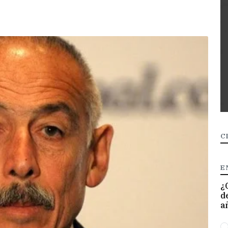
C
E
¿
d
a
O