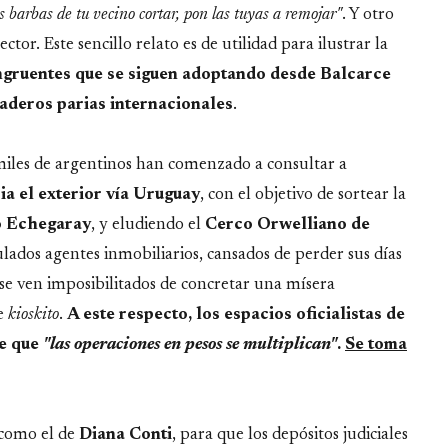
as barbas de tu vecino cortar, pon las tuyas a remojar"
. Y otro
ector. Este sencillo relato es de utilidad para ilustrar la
ngruentes que se siguen adoptando desde Balcarce
aderos parias internacionales
.
miles de argentinos han comenzado a consultar a
cia el exterior vía Uruguay
, con el objetivo de sortear la
o Echegaray
, y eludiendo el
Cerco Orwelliano de
ulados agentes inmobiliarios, cansados de perder sus días
 se ven imposibilitados de concretar una mísera
de
kioskito
.
A este respecto, los espacios oficialistas de
de que
"las operaciones en pesos se multiplican"
.
Se toma
y como el de
Diana Conti
, para que los depósitos judiciales