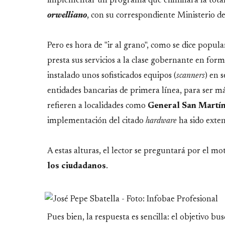
implementar un programa que eliminará la totalid
orwelliano
, con su correspondiente Ministerio d
Pero es hora de "ir al grano", como se dice popu
presta sus servicios a la clase gobernante en for
instalado unos sofisticados equipos (
scanners
) en 
entidades bancarias de primera línea, para ser má
refieren a localidades como
General San Martí
implementación del citado
hardware
ha sido exten
A estas alturas, el lector se preguntará por el m
los ciudadanos
.
Pues bien, la respuesta es sencilla: el objetivo b