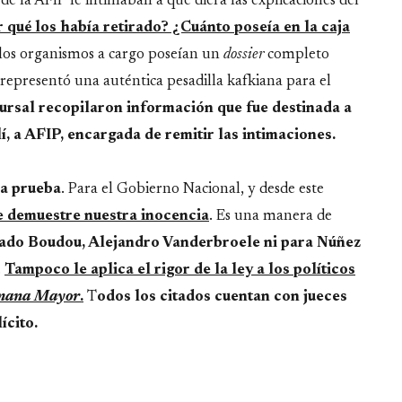
e la AFIP le intimaban a que diera las explicaciones del
qué los había retirado? ¿Cuánto poseía en la caja
los organismos a cargo poseían un
dossier
completo
e representó una auténtica pesadilla kafkiana para el
cursal recopilaron información que fue destinada a
í, a AFIP, encargada de remitir las intimaciones.
la prueba
. Para el Gobierno Nacional, y desde este
e demuestre nuestra inocencia
. Es una manera de
do Boudou, Alejandro Vanderbroele ni para Núñez
.
Tampoco le aplica el rigor de la ley a los políticos
mana Mayor
.
T
odos los citados cuentan con jueces
ícito.