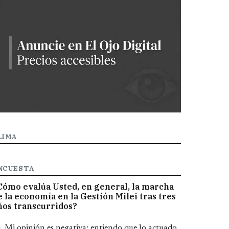
LIMA
NCUESTA
Cómo evalúa Usted, en general, la marcha
e la economía en la Gestión Milei tras tres
ños transcurridos?
pciones
Mi opinión es negativa; entiendo que lo actuado