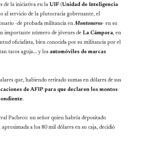
 de la iniciativa en la
UIF
(
Unidad de Inteligencia
o al servicio de la plutocracia gobernante, el
onario -de probada militancia en
Montoneros
- en su
 un importante número de jóvenes de
La Cámpora
, en
entud oficialista, bien conocida por su militancia por el
tan tacos aguja... y los
automóviles de marcas
culares que, habiendo retirado sumas en dólares de sus
icaciones de AFIP para que declaren los montos
pondiente
.
eral Pacheco: un señor quien habría depositado
a
aproximada a los 80 mil dólares en su caja, decidió