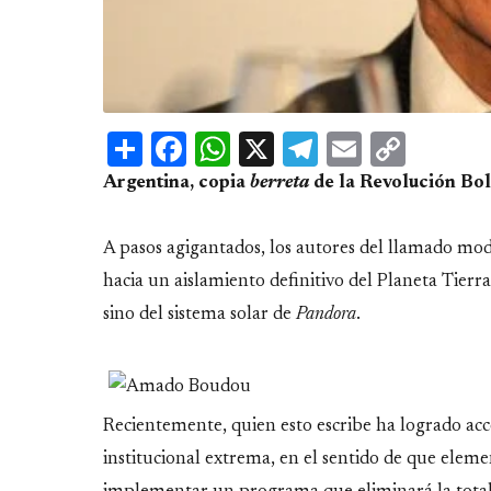
Share
Facebook
WhatsApp
X
Telegram
Email
Copy
Link
Argentina, copia
berreta
de la Revolución Bol
A pasos agigantados, los autores del llamado mo
hacia un aislamiento definitivo del Planeta Tierra
sino del sistema solar de
Pandora
.
Recientemente, quien esto escribe ha logrado acc
institucional extrema, en el sentido de que ele