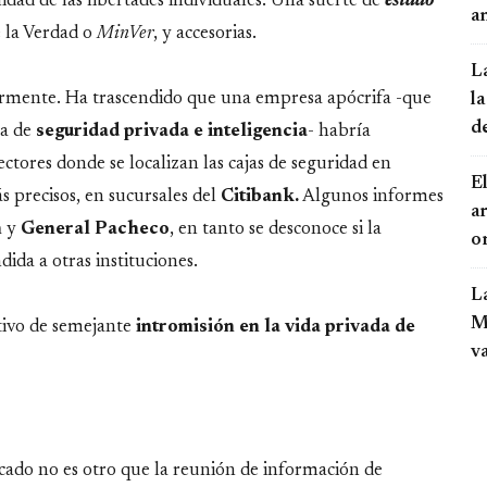
ad de las libertades individuales. Una suerte de
estado
an
e la Verdad o
MinVer
, y accesorias.
L
larmente. Ha trascendido que una empresa apócrifa -que
la
d
ma de
seguridad privada e inteligencia
- habría
sectores donde se localizan las cajas de seguridad en
El
s precisos, en sucursales del
Citibank.
Algunos informes
a
n
y
General Pacheco
, en tanto se desconoce si la
o
dida a otras instituciones.
L
Mo
otivo de semejante
intromisión en la vida privada de
v
uscado no es otro que la reunión de información de