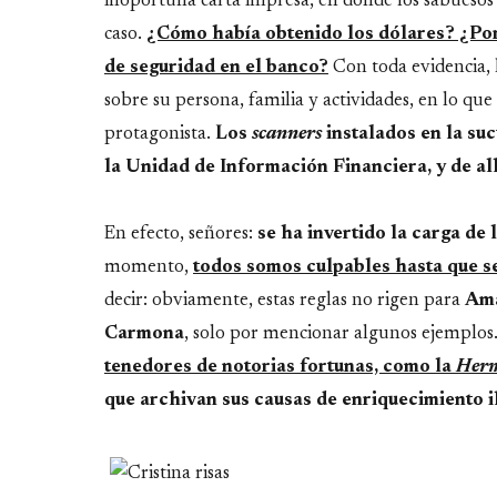
inoportuna carta impresa, en donde los sabuesos d
caso.
¿Cómo había obtenido los dólares? ¿Por 
de seguridad en el banco?
Con toda evidencia, 
sobre su persona, familia y actividades, en lo qu
protagonista.
Los
scanners
instalados en la su
la Unidad de Información Financiera, y de all
En efecto, señores:
se ha invertido la carga de 
momento,
todos somos culpables hasta que s
decir: obviamente, estas reglas no rigen para
Ama
Carmona
, solo por mencionar algunos ejemplos
tenedores de notorias fortunas, como la
Her
que archivan sus causas de enriquecimiento il