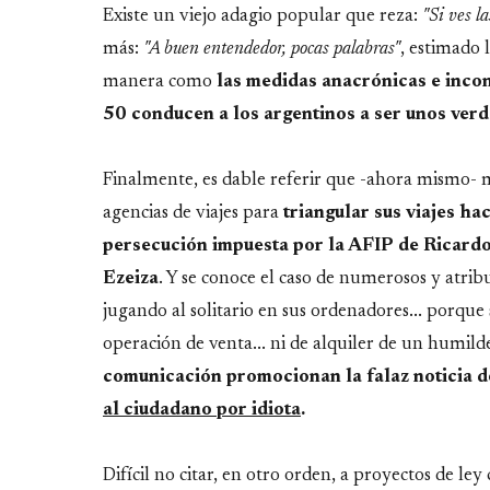
Existe un viejo adagio popular que reza:
"Si ves l
más:
"A buen entendedor, pocas palabras"
, estimado l
manera como
las medidas anacrónicas e inco
50 conducen a los argentinos a ser unos verd
Finalmente, es dable referir que -ahora mismo- 
agencias de viajes para
triangular sus viajes ha
persecución impuesta por la AFIP de Ricard
Ezeiza
. Y se conoce el caso de numerosos y atrib
jugando al solitario en sus ordenadores... porque
operación de venta... ni de alquiler de un humil
comunicación promocionan la falaz noticia 
al ciudadano por idiota
.
Difícil no citar, en otro orden, a proyectos de le