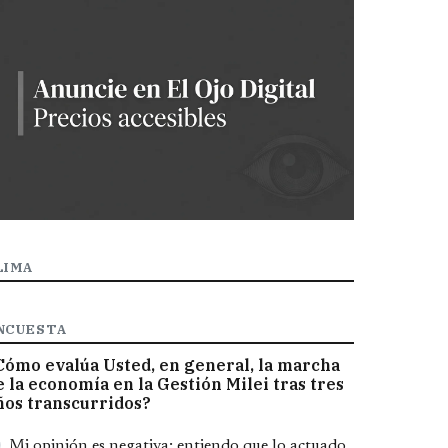
LIMA
NCUESTA
Cómo evalúa Usted, en general, la marcha
e la economía en la Gestión Milei tras tres
ños transcurridos?
pciones
Mi opinión es negativa; entiendo que lo actuado