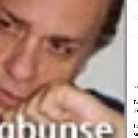
N
E
pr
La
se