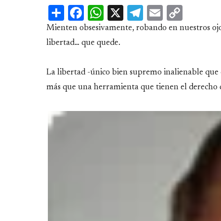
Share
Facebook
WhatsApp
X
Telegram
Email
Copy
Link
Mienten obsesivamente, robando en nuestros ojos.
libertad… que quede.
La libertad -único bien supremo inalienable que c
más que una herramienta que tienen el derecho d