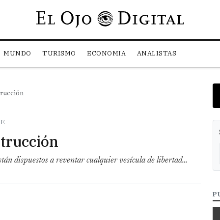
Pasar al contenido principal
MUNDO
TURISMO
ECONOMIA
ANALISTAS
trucción
SE
strucción
án dispuestos a reventar cualquier vesícula de libertad…
P