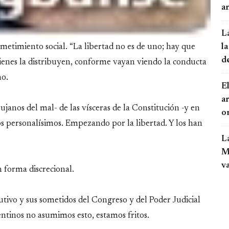
an
L
la
metimiento social. “La libertad no es de uno; hay que
d
quienes la distribuyen, conforme vayan viendo la conducta
no.
El
a
ujanos del mal- de las vísceras de la Constitución -y en
o
s personalísimos. Empezando por la libertad. Y los han
L
Mo
v
 forma discrecional.
tivo y sus sometidos del Congreso y del Poder Judicial
ntinos no asumimos esto, estamos fritos.