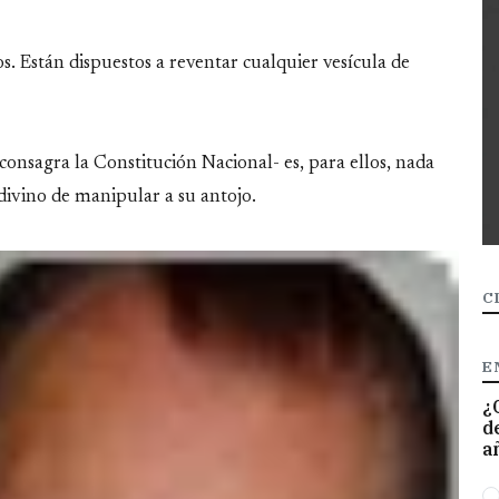
 Están dispuestos a reventar cualquier vesícula de
onsagra la Constitución Nacional- es, para ellos, nada
ivino de manipular a su antojo.
C
E
¿
d
a
O