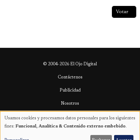
© 2004-2026 El Ojo Digital
Contáctenos
Publicidad
Nosotros
Términos y condiciones
Usamos cookies y procesamos datos personales para los siguientes
Uso
fines:
Funcional, Analítica & Contenido externo embebido
.
de
datos