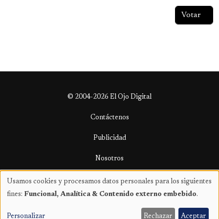
© 2004-2026 El Ojo Digital
Contáctenos
Publicidad
Nosotros
Términos y condiciones
Usamos cookies y procesamos datos personales para los siguientes
Uso
fines:
Funcional, Analítica & Contenido externo embebido
.
de
datos
Personalizar
Rechazar
Aceptar