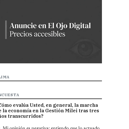
LIMA
NCUESTA
Cómo evalúa Usted, en general, la marcha
e la economía en la Gestión Milei tras tres
ños transcurridos?
pciones
Mi opinión es negativa; entiendo que lo actuado