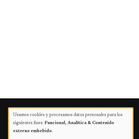
Publicidad
Usamos cookies y procesamos datos personales para los
Uso
siguientes fines:
Funcional, Analítica & Contenido
de
externo embebido
.
datos