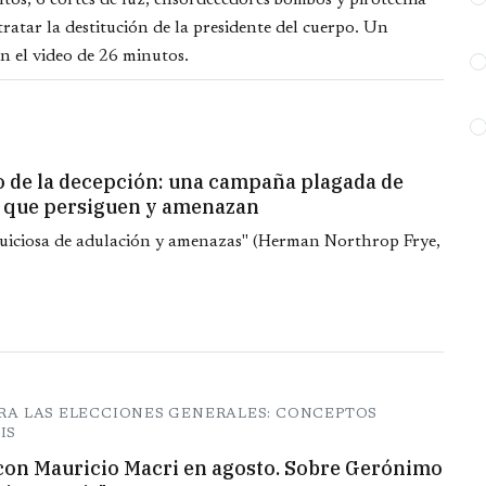
ltos, 6 cortes de luz, ensordecedores bombos y pirotecnia
 tratar la destitución de la presidente del cuerpo. Un
n el video de 26 minutos.
o de la decepción: una campaña plagada de
s que persiguen y amenazan
 juiciosa de adulación y amenazas" (Herman Northrop Frye,
ARA LAS ELECCIONES GENERALES: CONCEPTOS
IS
 con Mauricio Macri en agosto. Sobre Gerónimo