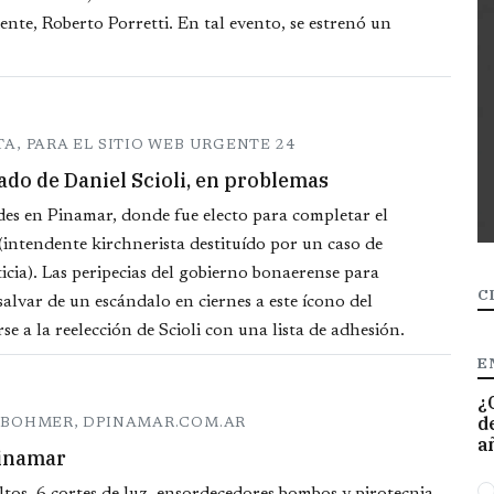
ente, Roberto Porretti. En tal evento, se estrenó un
A, PARA EL SITIO WEB URGENTE 24
iado de Daniel Scioli, en problemas
tades en Pinamar, donde fue electo para completar el
intendente kirchnerista destituído por un caso de
ticia). Las peripecias del gobierno bonaerense para
C
alvar de un escándalo en ciernes a este ícono del
e a la reelección de Scioli con una lista de adhesión.
E
¿
d
O BOHMER, DPINAMAR.COM.AR
a
Pinamar
O