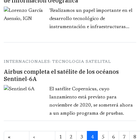
de Información Geográfica
'Realizamos un papel importante en el
desarrollo tecnológico de
instrumentación e infraestructuras...
INTERNACIONALES: TECNOLOGIA SATELITAL
Airbus completa el satélite de los océanos
Sentinel-6A
El satélite Copernicus, cuyo
lanzamiento está previsto para
noviembre de 2020, se someterá ahora
a un amplio programa de pruebas.
Paginación
«
‹
1
2
3
4
5
6
7
8