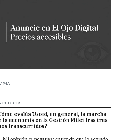
LIMA
NCUESTA
Cómo evalúa Usted, en general, la marcha
e la economía en la Gestión Milei tras tres
ños transcurridos?
pciones
Mi opinión es negativa; entiendo que lo actuado