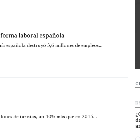
eforma laboral española
a española destruyó 3,6 millones de empleos...
C
E
¿
lones de turistas, un 10% más que en 2015...
d
a
O