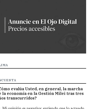
LIMA
NCUESTA
Cómo evalúa Usted, en general, la marcha
e la economía en la Gestión Milei tras tres
ños transcurridos?
pciones
Mi opinión es negativa; entiendo que lo actuado