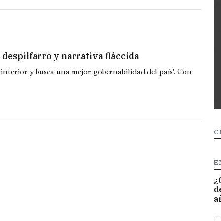
 despilfarro y narrativa fláccida
 interior y busca una mejor gobernabilidad del país'. Con
C
E
¿
d
a
O