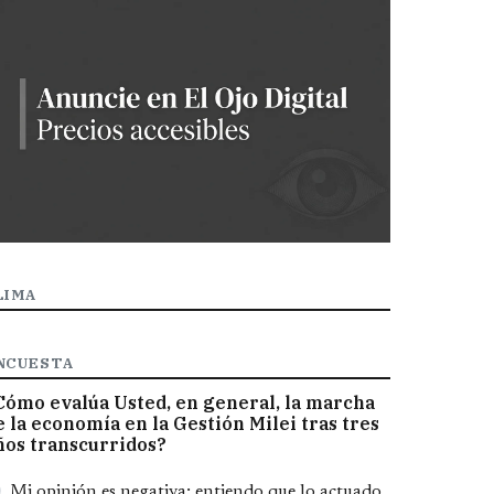
LIMA
NCUESTA
Cómo evalúa Usted, en general, la marcha
e la economía en la Gestión Milei tras tres
ños transcurridos?
pciones
Mi opinión es negativa; entiendo que lo actuado