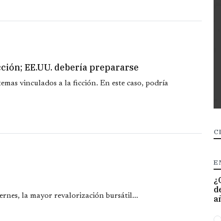
cción; EE.UU. debería prepararse
mas vinculados a la ficción. En este caso, podría
C
E
¿
d
rnes, la mayor revalorización bursátil...
a
O