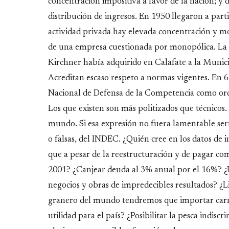
concentración impositiva a favor de la nación; y d
distribución de ingresos. En 1950 llegaron a part
actividad privada hay elevada concentración y m
de una empresa cuestionada por monopólica. La a
Kirchner había adquirido en Calafate a la Munic
Acreditan escaso respeto a normas vigentes. En 
Nacional de Defensa de la Competencia como ord
Los que existen son más politizados que técnicos.
mundo. Si esa expresión no fuera lamentable sería
o falsas, del INDEC. ¿Quién cree en los datos de 
que a pesar de la reestructuración y de pagar co
2001? ¿Canjear deuda al 3% anual por el 16%? ¿Ut
negocios y obras de impredecibles resultados? ¿Li
granero del mundo tendremos que importar carne 
utilidad para el país? ¿Posibilitar la pesca indisc