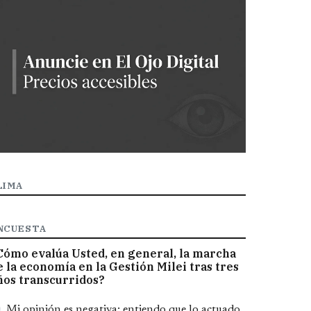
LIMA
NCUESTA
Cómo evalúa Usted, en general, la marcha
e la economía en la Gestión Milei tras tres
ños transcurridos?
pciones
Mi opinión es negativa; entiendo que lo actuado