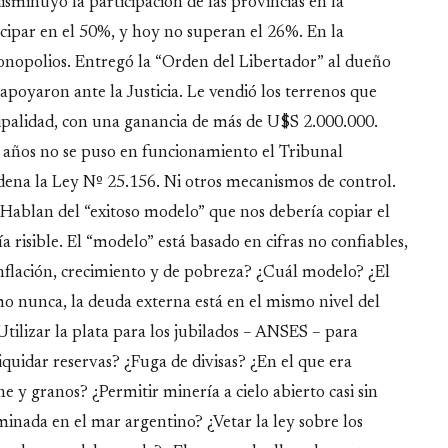
isminuyó la participación de las provincias en la
icipar en el 50%, y hoy no superan el 26%. En la
onopolios. Entregó la “Orden del Libertador” al dueño
poyaron ante la Justicia. Le vendió los terrenos que
ipalidad, con una ganancia de más de U$S 2.000.000.
6 años no se puso en funcionamiento el Tribunal
ena la Ley Nº 25.156. Ni otros mecanismos de control.
 Hablan del “exitoso modelo” que nos debería copiar el
 risible. El “modelo” está basado en cifras no confiables,
inflación, crecimiento y de pobreza? ¿Cuál modelo? ¿El
mo nunca, la deuda externa está en el mismo nivel del
ilizar la plata para los jubilados – ANSES – para
quidar reservas? ¿Fuga de divisas? ¿En el que era
y granos? ¿Permitir minería a cielo abierto casi sin
riminada en el mar argentino? ¿Vetar la ley sobre los