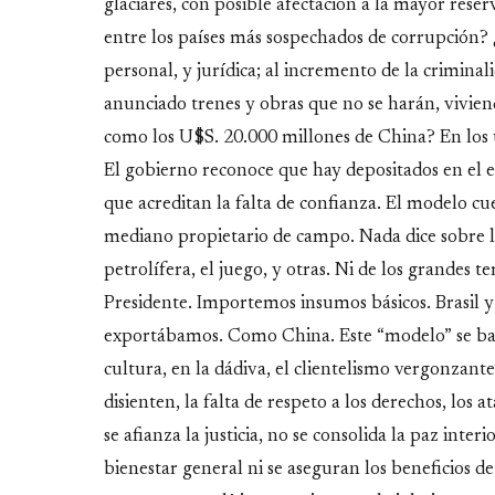
glaciares, con posible afectación a la mayor rese
entre los países más sospechados de corrupción?
personal, y jurídica; al incremento de la criminali
anunciado trenes y obras que no se harán, vivien
como los U$S. 20.000 millones de China? En los ú
El gobierno reconoce que hay depositados en el e
que acreditan la falta de confianza. El modelo cu
mediano propietario de campo. Nada dice sobre la 
petrolífera, el juego, y otras. Ni de los grandes t
Presidente. Importemos insumos básicos. Brasil 
exportábamos. Como China. Este “modelo” se basa 
cultura, en la dádiva, el clientelismo vergonzant
disienten, la falta de respeto a los derechos, los a
se afianza la justicia, no se consolida la paz int
bienestar general ni se aseguran los beneficios de