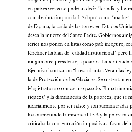
dirigentes políticos y gremiales (alguno hoy pre
en países serios no podrían decir “los odio y los 
con absoluta impunidad. Adoptó como “madre” a 
de España, la caída de las torres en Estados Unid
desea la muerte del Santo Padre. Gobiernos amigo
serios nos ponen en listas como país inseguro, co
Kirchner hablan de “calidad institucional” pero 
ningún otro presidente, a pesar de haber tenido
Ejecutivo bautizaron “la escribanía”. Vetan las 
la de Protección de los Glaciares. Se sustentan e
Magistratura o con oscuro pasado. El matrimonio 
riqueza” y la disminución de la pobreza, que se m
judicialmente por ser falsos y son suministradas
han aumentado la miseria al 15% y la pobreza s
criticaba la concentración impositiva a favor del 