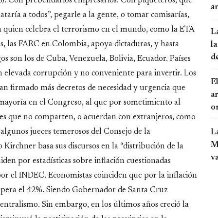
so). Con prebendarios empresarios. Con piqueteros, que
an
mataría a todos”, pegarle a la gente, o tomar comisarías,
quien celebra el terrorismo en el mundo, como la ETA
L
os, las FARC en Colombia, apoya dictaduras, y hasta
la
d
s son los de Cuba, Venezuela, Bolivia, Ecuador. Países
n elevada corrupción y no conveniente para invertir. Los
El
han firmado más decretos de necesidad y urgencia que
a
 mayoría en el Congreso, al que por sometimiento al
o
leyes que no comparten, o acuerdan con extranjeros, como
n algunos jueces temerosos del Consejo de la
L
Mo
Kirchner basa sus discursos en la “distribución de la
v
iden por estadísticas sobre inflación cuestionadas
 por el INDEC. Economistas coinciden que por la inflación
upera el 42%. Siendo Gobernador de Santa Cruz
centralismo. Sin embargo, en los últimos años creció la