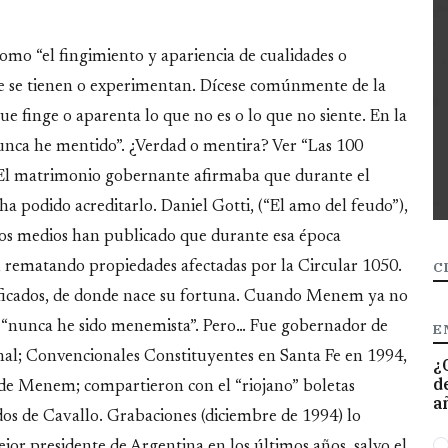
omo “el fingimiento y apariencia de cualidades o
te se tienen o experimentan. Dícese comúnmente de la
Que finge o aparenta lo que no es o lo que no siente. En la
nunca he mentido”. ¿Verdad o mentira? Ver “Las 100
m. El matrimonio gobernante afirmaba que durante el
ha podido acreditarlo. Daniel Gotti, (“El amo del feudo”),
otros medios han publicado que durante esa época
C
 rematando propiedades afectadas por la Circular 1050.
ificados, de donde nace su fortuna. Cuando Menem ya no
o: “nunca he sido menemista”. Pero… Fue gobernador de
E
nal; Convencionales Constituyentes en Santa Fe en 1994,
¿
d
n de Menem; compartieron con el “riojano” boletas
a
dos de Cavallo. Grabaciones (diciembre de 1994) lo
O
or presidente de Argentina en los últimos años, salvo el