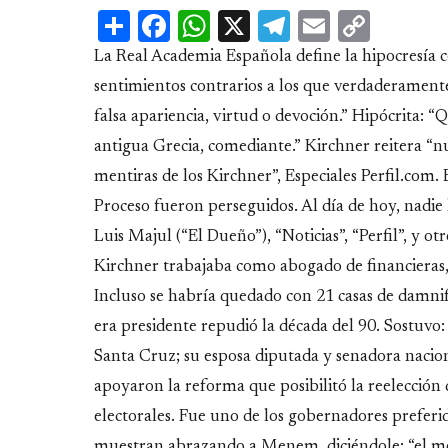
Share
Facebook
WhatsApp
X
Telegram
Email
Copy
Link
La Real Academia Española define la hipocresía c
sentimientos contrarios a los que verdaderamen
falsa apariencia, virtud o devoción.” Hipócrita: “
antigua Grecia, comediante.” Kirchner reitera “
mentiras de los Kirchner”, Especiales Perfil.co
Proceso fueron perseguidos. Al día de hoy, nadie 
Luis Majul (“El Dueño”), “Noticias”, “Perfil”, y 
Kirchner trabajaba como abogado de financieras,
Incluso se habría quedado con 21 casas de damn
era presidente repudió la década del 90. Sostuv
Santa Cruz; su esposa diputada y senadora nacio
apoyaron la reforma que posibilitó la reelecció
electorales. Fue uno de los gobernadores preferi
muestran abrazando a Menem, diciéndole: “el mej