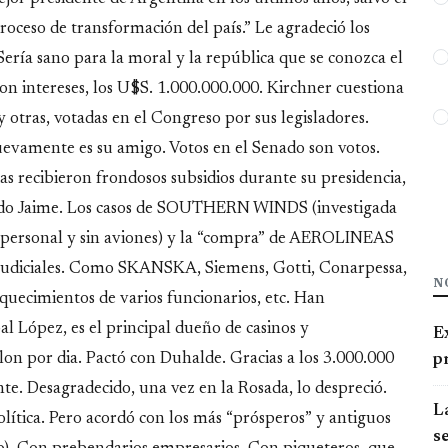
roceso de transformación del país.” Le agradeció los
ería sano para la moral y la república que se conozca el
con intereses, los U$S. 1.000.000.000. Kirchner cuestiona
 y otras, votadas en el Congreso por sus legisladores.
nuevamente es su amigo. Votos en el Senado son votos.
das recibieron frondosos subsidios durante su presidencia,
cardo Jaime. Los casos de SOUTHERN WINDS (investigada
 personal y sin aviones) y la “compra” de AEROLINEAS
s judiciales. Como SKANSKA, Siemens, Gotti, Conarpessa,
N
riquecimientos de varios funcionarios, etc. Han
al López, es el principal dueño de casinos y
E
on por dia. Pactó con Duhalde. Gracias a los 3.000.000
pr
te. Desagradecido, una vez en la Rosada, lo despreció.
La
ítica. Pero acordó con los más “prósperos” y antiguos
se