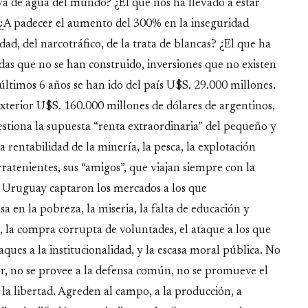
rva de agua del mundo? ¿El que nos ha llevado a estar
 ¿A padecer el aumento del 300% en la inseguridad
dad, del narcotráfico, de la trata de blancas? ¿El que ha
das que no se han construido, inversiones que no existen
ltimos 6 años se han ido del país U$S. 29.000 millones.
xterior U$S. 160.000 millones de dólares de argentinos,
estiona la supuesta “renta extraordinaria” del pequeño y
rentabilidad de la minería, la pesca, la explotación
erratenientes, sus “amigos”, que viajan siempre con la
y Uruguay captaron los mercados a los que
en la pobreza, la miseria, la falta de educación y
e, la compra corrupta de voluntades, el ataque a los que
taques a la institucionalidad, y la escasa moral pública. No
erior, no se provee a la defensa común, no se promueve el
 la libertad. Agreden al campo, a la producción, a